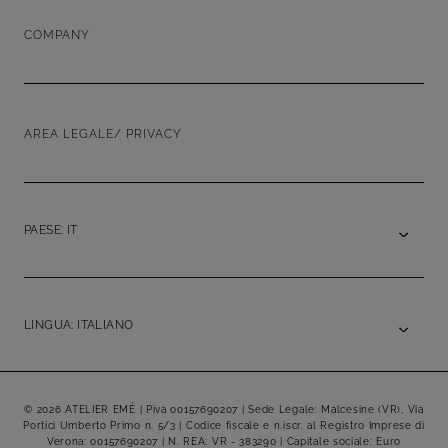
COMPANY
AREA LEGALE/ PRIVACY
PAESE: IT
LINGUA: ITALIANO
© 2026 ATELIER EMÉ | Piva 00157690207 | Sede Legale: Malcesine (VR), Via
Portici Umberto Primo n. 5/3 | Codice fiscale e n.iscr. al Registro Imprese di
Verona: 00157690207 | N. REA: VR - 383290 | Capitale sociale: Euro