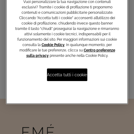
Vuoi personalizzare la tua navigazione con contenuti
esclusivi? Tramite i cookie di profilazione ti proporremo
contenuti e comunicazioni pubblicitarie personalizzate.
Cliccando “Accetta tutti i cookie” acconsenti all’utilizzo dei
cookie di profilazione, chiudendo invece questo banner
Iscriviti e non perderti le nostre
tramite il tasto “chiudi” proseguirai la navigazione e rimarranno
ultime collezioni, i capi esclusivi e
attivi solamente i cookie tecnici, indispensabili per il
le novità del mondo Atelier Emé
funzionamento del sito. Per maggiori informazioni sui cookie
consulta la
Cookie Policy
. In qualunque momento, per
modificare le tue preferenze, clicca su
Centro preferenze
sulla privacy
presente anche nella Cookie Policy.
Inserisci email
Accetta tutti i cookie