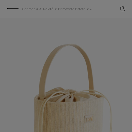
>
>
>
Cerimonia
Novità
Primavera Estate
Borsa a secchiello