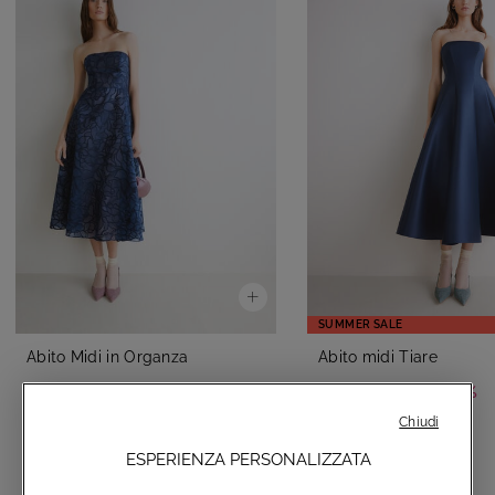
SUMMER SALE
Abito Midi in Organza
Abito midi Tiare
-50%
€490,00
€275,00
€550,00
Chiudi
ESPERIENZA PERSONALIZZATA