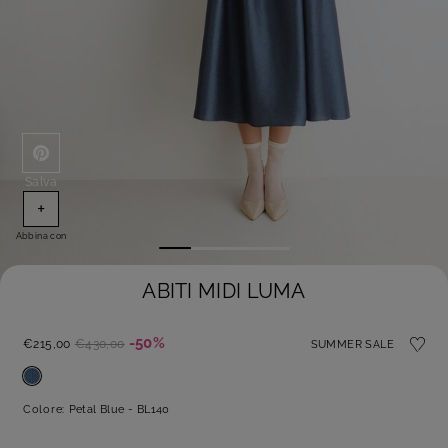
Salva
+
Abbina con
ABITI MIDI LUMA
-50%
€215,00
€430,00
SUMMER SALE
Colore:
Petal Blue - BL140