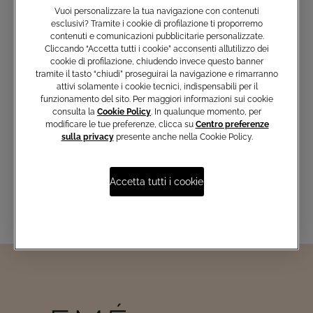
Vuoi personalizzare la tua navigazione con contenuti
esclusivi? Tramite i cookie di profilazione ti proporremo
contenuti e comunicazioni pubblicitarie personalizzate.
Cliccando “Accetta tutti i cookie” acconsenti all’utilizzo dei
cookie di profilazione, chiudendo invece questo banner
tramite il tasto “chiudi” proseguirai la navigazione e rimarranno
Iscriviti e non perderti le nostre
attivi solamente i cookie tecnici, indispensabili per il
ultime collezioni, i capi esclusivi e
funzionamento del sito. Per maggiori informazioni sui cookie
le novità del mondo Atelier Emé
consulta la
Cookie Policy
. In qualunque momento, per
modificare le tue preferenze, clicca su
Centro preferenze
sulla privacy
presente anche nella Cookie Policy.
Inserisci email
Accetta tutti i cookie