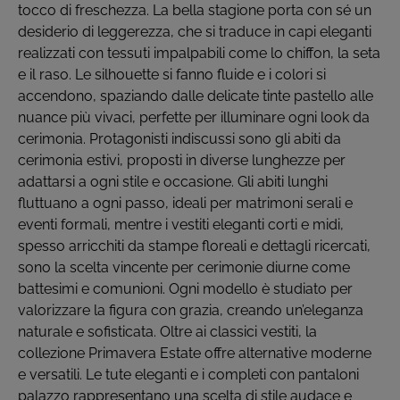
tocco di freschezza. La bella stagione porta con sé un
desiderio di leggerezza, che si traduce in capi eleganti
realizzati con tessuti impalpabili come lo chiffon, la seta
e il raso. Le silhouette si fanno fluide e i colori si
accendono, spaziando dalle delicate tinte pastello alle
nuance più vivaci, perfette per illuminare ogni look da
cerimonia. Protagonisti indiscussi sono gli abiti da
cerimonia estivi, proposti in diverse lunghezze per
adattarsi a ogni stile e occasione. Gli abiti lunghi
fluttuano a ogni passo, ideali per matrimoni serali e
eventi formali, mentre i vestiti eleganti corti e midi,
spesso arricchiti da stampe floreali e dettagli ricercati,
sono la scelta vincente per cerimonie diurne come
battesimi e comunioni. Ogni modello è studiato per
valorizzare la figura con grazia, creando un’eleganza
naturale e sofisticata. Oltre ai classici vestiti, la
collezione Primavera Estate offre alternative moderne
e versatili. Le tute eleganti e i completi con pantaloni
palazzo rappresentano una scelta di stile audace e