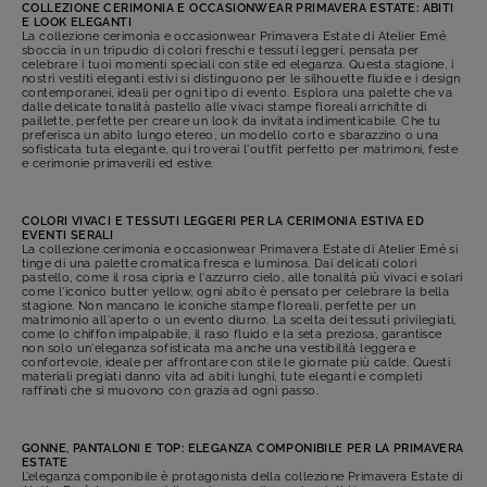
COLLEZIONE CERIMONIA E OCCASIONWEAR PRIMAVERA ESTATE: ABITI
E LOOK ELEGANTI
La collezione cerimonia e occasionwear Primavera Estate di Atelier Emé
sboccia in un tripudio di colori freschi e tessuti leggeri, pensata per
celebrare i tuoi momenti speciali con stile ed eleganza. Questa stagione, i
nostri vestiti eleganti estivi si distinguono per le silhouette fluide e i design
contemporanei, ideali per ogni tipo di evento. Esplora una palette che va
dalle delicate tonalità pastello alle vivaci stampe floreali arrichitte di
paillette, perfette per creare un look da invitata indimenticabile. Che tu
preferisca un abito lungo etereo, un modello corto e sbarazzino o una
sofisticata tuta elegante, qui troverai l'outfit perfetto per matrimoni, feste
e cerimonie primaverili ed estive.
COLORI VIVACI E TESSUTI LEGGERI PER LA CERIMONIA ESTIVA ED
EVENTI SERALI
La collezione cerimonia e occasionwear Primavera Estate di Atelier Emé si
tinge di una palette cromatica fresca e luminosa. Dai delicati colori
pastello, come il rosa cipria e l'azzurro cielo, alle tonalità più vivaci e solari
come l'iconico butter yellow, ogni abito è pensato per celebrare la bella
stagione. Non mancano le iconiche stampe floreali, perfette per un
matrimonio all'aperto o un evento diurno. La scelta dei tessuti privilegiati,
come lo chiffon impalpabile, il raso fluido e la seta preziosa, garantisce
non solo un'eleganza sofisticata ma anche una vestibilità leggera e
confortevole, ideale per affrontare con stile le giornate più calde. Questi
materiali pregiati danno vita ad abiti lunghi, tute eleganti e completi
raffinati che si muovono con grazia ad ogni passo.
GONNE, PANTALONI E TOP: ELEGANZA COMPONIBILE PER LA PRIMAVERA
ESTATE
L’eleganza componibile è protagonista della collezione Primavera Estate di