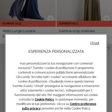
SUMMER SALE
SUMMER SALE
Abito Lungo Lunaria
Camicia crop ricamata
-50%
-50%
€195,00
€390,00
€145,00
€290,00
Chiudi
ESPERIENZA PERSONALIZZATA
Vuoi personalizzare la tua navigazione con contenuti
esclusivi? Tramite i cookie di profilazione ti proporremo
contenuti e comunicazioni pubblicitarie personalizzate.
Cliccando “Accetta tutti i cookie” acconsenti all’utilizzo dei
cookie di profilazione, chiudendo invece questo banner
tramite il tasto “chiudi” proseguirai la navigazione e rimarranno
attivi solamente i cookie tecnici, indispensabili per il
funzionamento del sito. Per maggiori informazioni sui cookie
consulta la
Cookie Policy
. In qualunque momento, per
modificare le tue preferenze, clicca su
Centro preferenze
sulla privacy
presente anche nella Cookie Policy.