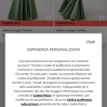
SUMMER SALE
SUMMER SALE
Abito lungo Firenze
Abito Lungo Ambra
-50%
-50%
€245,00
€490,00
€245,00
€490,00
Chiudi
ESPERIENZA PERSONALIZZATA
Vuoi personalizzare la tua navigazione con contenuti
esclusivi? Tramite i cookie di profilazione ti proporremo
contenuti e comunicazioni pubblicitarie personalizzate.
Cliccando “Accetta tutti i cookie” acconsenti all’utilizzo dei
cookie di profilazione, chiudendo invece questo banner
tramite il tasto “chiudi” proseguirai la navigazione e rimarranno
attivi solamente i cookie tecnici, indispensabili per il
funzionamento del sito. Per maggiori informazioni sui cookie
consulta la
Cookie Policy
. In qualunque momento, per
modificare le tue preferenze, clicca su
Centro preferenze
sulla privacy
presente anche nella Cookie Policy.