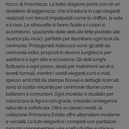
tocco di freschezza. La bella stagione porta con sé un
desiderio di leggerezza, che si traduce in capi eleganti
realizzati con tessuti impalpabili come lo chiffon, la seta
e il raso. Le silhouette si fanno fluide e i colori si
accendono, spaziando dalle delicate tinte pastello alle
nuance più vivaci, perfette per illuminare ogni look da
cerimonia. Protagonisti indiscussi sono gli abiti da
cerimonia estivi, proposti in diverse lunghezze per
adattarsi a ogni stile e occasione. Gli abiti lunghi
fluttuano a ogni passo, ideali per matrimoni serali e
eventi formali, mentre i vestiti eleganti corti e midi,
spesso arricchiti da stampe floreali e dettagli ricercati,
sono la scelta vincente per cerimonie diurne come
battesimi e comunioni. Ogni modello è studiato per
valorizzare la figura con grazia, creando un’eleganza
naturale e sofisticata. Oltre ai classici vestiti, la
collezione Primavera Estate offre alternative moderne
e versatili. Le tute eleganti e i completi con pantaloni
palazzo rappresentano una scelta di stile audace e