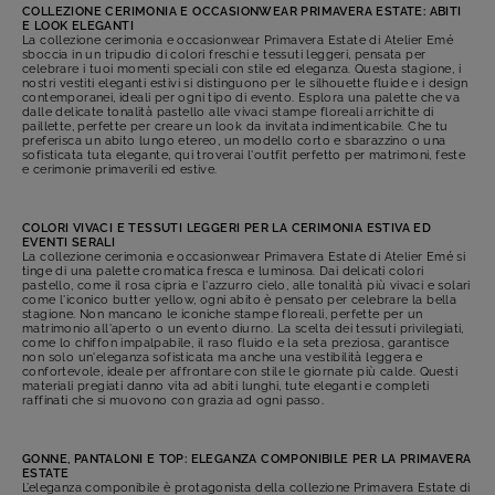
COLLEZIONE CERIMONIA E OCCASIONWEAR PRIMAVERA ESTATE: ABITI
E LOOK ELEGANTI
La collezione cerimonia e occasionwear Primavera Estate di Atelier Emé
sboccia in un tripudio di colori freschi e tessuti leggeri, pensata per
celebrare i tuoi momenti speciali con stile ed eleganza. Questa stagione, i
nostri vestiti eleganti estivi si distinguono per le silhouette fluide e i design
contemporanei, ideali per ogni tipo di evento. Esplora una palette che va
dalle delicate tonalità pastello alle vivaci stampe floreali arrichitte di
paillette, perfette per creare un look da invitata indimenticabile. Che tu
preferisca un abito lungo etereo, un modello corto e sbarazzino o una
sofisticata tuta elegante, qui troverai l'outfit perfetto per matrimoni, feste
e cerimonie primaverili ed estive.
COLORI VIVACI E TESSUTI LEGGERI PER LA CERIMONIA ESTIVA ED
EVENTI SERALI
La collezione cerimonia e occasionwear Primavera Estate di Atelier Emé si
tinge di una palette cromatica fresca e luminosa. Dai delicati colori
pastello, come il rosa cipria e l'azzurro cielo, alle tonalità più vivaci e solari
come l'iconico butter yellow, ogni abito è pensato per celebrare la bella
stagione. Non mancano le iconiche stampe floreali, perfette per un
matrimonio all'aperto o un evento diurno. La scelta dei tessuti privilegiati,
come lo chiffon impalpabile, il raso fluido e la seta preziosa, garantisce
non solo un'eleganza sofisticata ma anche una vestibilità leggera e
confortevole, ideale per affrontare con stile le giornate più calde. Questi
materiali pregiati danno vita ad abiti lunghi, tute eleganti e completi
raffinati che si muovono con grazia ad ogni passo.
GONNE, PANTALONI E TOP: ELEGANZA COMPONIBILE PER LA PRIMAVERA
ESTATE
L’eleganza componibile è protagonista della collezione Primavera Estate di