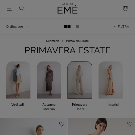
Ordina per
+ FILTRA
Cerimonia
>
Primavera Estate
PRIMAVERA ESTATE
Vedi tutti
Autunno
Primavera
Iconici
Inverno
Estate