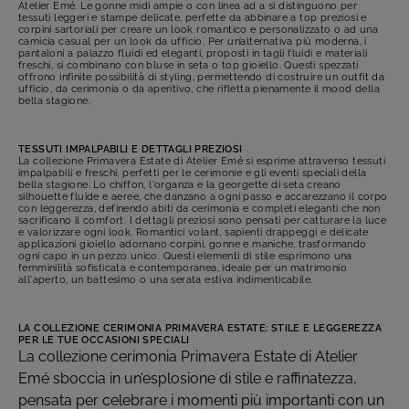
Atelier Emé. Le gonne midi ampie o con linea ad a si distinguono per
tessuti leggeri e stampe delicate, perfette da abbinare a top preziosi e
corpini sartoriali per creare un look romantico e personalizzato o ad una
camicia casual per un look da ufficio. Per un’alternativa più moderna, i
pantaloni a palazzo fluidi ed eleganti, proposti in tagli fluidi e materiali
freschi, si combinano con bluse in seta o top gioiello. Questi spezzati
offrono infinite possibilità di styling, permettendo di costruire un outfit da
ufficio, da cerimonia o da aperitivo, che rifletta pienamente il mood della
bella stagione.
TESSUTI IMPALPABILI E DETTAGLI PREZIOSI
La collezione Primavera Estate di Atelier Emé si esprime attraverso tessuti
impalpabili e freschi, perfetti per le cerimonie e gli eventi speciali della
bella stagione. Lo chiffon, l'organza e la georgette di seta creano
silhouette fluide e aeree, che danzano a ogni passo e accarezzano il corpo
con leggerezza, definendo abiti da cerimonia e completi eleganti che non
sacrificano il comfort. I dettagli preziosi sono pensati per catturare la luce
e valorizzare ogni look. Romantici volant, sapienti drappeggi e delicate
applicazioni gioiello adornano corpini, gonne e maniche, trasformando
ogni capo in un pezzo unico. Questi elementi di stile esprimono una
femminilità sofisticata e contemporanea, ideale per un matrimonio
all'aperto, un battesimo o una serata estiva indimenticabile.
LA COLLEZIONE CERIMONIA PRIMAVERA ESTATE: STILE E LEGGEREZZA
PER LE TUE OCCASIONI SPECIALI
La collezione cerimonia Primavera Estate di Atelier
Emé sboccia in un’esplosione di stile e raffinatezza,
pensata per celebrare i momenti più importanti con un