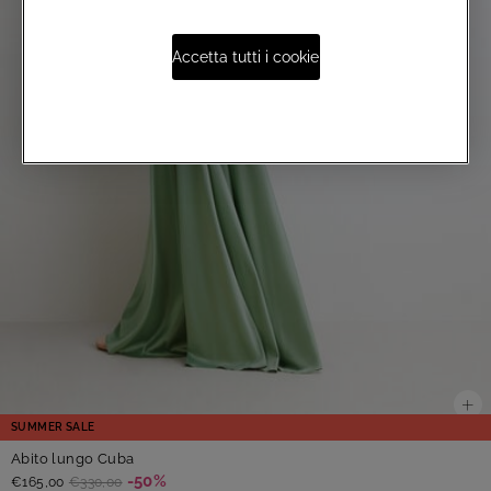
Accetta tutti i cookie
SUMMER SALE
Abito lungo Cuba
-50%
€165,00
€330,00