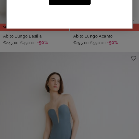
SUMMER SALE
SUMMER SALE
Abito Lungo Acanto
Abito Lungo Basilia
-50%
-50%
€295,00
€590,00
€245,00
€490,00