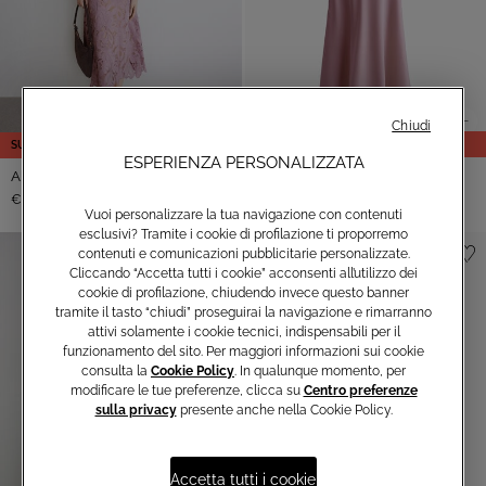
Chiudi
SUMMER SALE
SUMMER SALE
ESPERIENZA PERSONALIZZATA
Abito Midi Gelso
Abito Midi Begonia
-34%
-50%
€99,00
€149,00
€245,00
€490,00
Vuoi personalizzare la tua navigazione con contenuti
esclusivi? Tramite i cookie di profilazione ti proporremo
contenuti e comunicazioni pubblicitarie personalizzate.
Cliccando “Accetta tutti i cookie” acconsenti all’utilizzo dei
cookie di profilazione, chiudendo invece questo banner
tramite il tasto “chiudi” proseguirai la navigazione e rimarranno
attivi solamente i cookie tecnici, indispensabili per il
funzionamento del sito. Per maggiori informazioni sui cookie
consulta la
Cookie Policy
. In qualunque momento, per
modificare le tue preferenze, clicca su
Centro preferenze
sulla privacy
presente anche nella Cookie Policy.
Accetta tutti i cookie