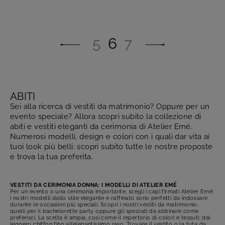
5
6
7
ABITI
Sei alla ricerca di vestiti da matrimonio? Oppure per un
evento speciale? Allora scopri subito la collezione di
abiti e vestiti eleganti da cerimonia di Atelier Emé.
Numerosi modelli, design e colori con i quali dar vita ai
tuoi look più belli: scopri subito tutte le nostre proposte
e trova la tua preferita.
VESTITI DA CERIMONIA DONNA: I MODELLI DI ATELIER EMÉ
Per un evento o una cerimonia importante, scegli i capi firmati Atelier Emé:
i nostri modelli dallo stile elegante e raffinato sono perfetti da indossare
durante le occasioni più speciali. Scopri i nostri vestiti da matrimonio,
quelli per il bachelorette party oppure gli spezzati da abbinare come
preferisci. La scelta è ampia, così come il repertorio di colori e tessuti: dal
leggero chiffon fino all’elegantissimo raso. Trovare il vestito o la tuta da