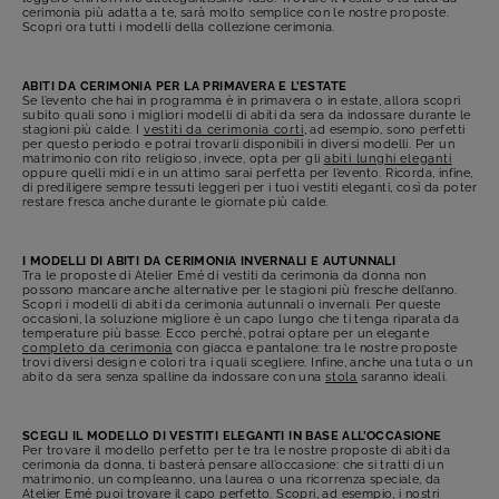
cerimonia più adatta a te, sarà molto semplice con le nostre proposte.
Scopri ora tutti i modelli della collezione cerimonia.
ABITI DA CERIMONIA PER LA PRIMAVERA E L’ESTATE
Se l’evento che hai in programma è in primavera o in estate, allora scopri
subito quali sono i migliori modelli di abiti da sera da indossare durante le
stagioni più calde. I
vestiti da cerimonia corti
, ad esempio, sono perfetti
per questo periodo e potrai trovarli disponibili in diversi modelli. Per un
matrimonio con rito religioso, invece, opta per gli
abiti lunghi eleganti
oppure quelli midi e in un attimo sarai perfetta per l’evento. Ricorda, infine,
di prediligere sempre tessuti leggeri per i tuoi vestiti eleganti, così da poter
restare fresca anche durante le giornate più calde.
I MODELLI DI ABITI DA CERIMONIA INVERNALI E AUTUNNALI
Tra le proposte di Atelier Emé di vestiti da cerimonia da donna non
possono mancare anche alternative per le stagioni più fresche dell’anno.
Scopri i modelli di abiti da cerimonia autunnali o invernali. Per queste
occasioni, la soluzione migliore è un capo lungo che ti tenga riparata da
temperature più basse. Ecco perché, potrai optare per un elegante
completo da cerimonia
con giacca e pantalone: tra le nostre proposte
trovi diversi design e colori tra i quali scegliere. Infine, anche una tuta o un
abito da sera senza spalline da indossare con una
stola
saranno ideali.
SCEGLI IL MODELLO DI VESTITI ELEGANTI IN BASE ALL’OCCASIONE
Per trovare il modello perfetto per te tra le nostre proposte di abiti da
cerimonia da donna, ti basterà pensare all’occasione: che si tratti di un
matrimonio, un compleanno, una laurea o una ricorrenza speciale, da
Atelier Emé puoi trovare il capo perfetto. Scopri, ad esempio, i nostri