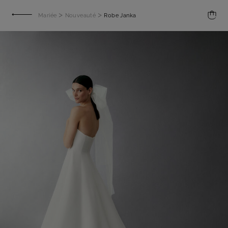
>
>
Mariée
Nouveauté
Robe Janka