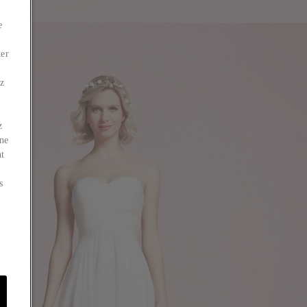
e
ter
ez
z
 ne
nt
s