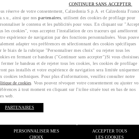
CONTINUER SANS ACCEPTER 
us réserve de votre consentement, Calzedonia S.p.A. et Calzedonia Franc
a.s.u., ainsi que nos
partenaires
, utilisent des cookies de profilage pour
rsonnaliser le contenu et les publicités pour vous. En cliquant sur "Accep
NYA
us les cookies", vous acceptez l'installation de ces traceurs qui améliorent
tre expérience de navigation par des fonctions personnalisées. Vous pouv
alement adapter vos préférences en sélectionnant des cookies spécifiques
r le biais de la rubrique "Personnaliser mes choix" ou rejeter tous les
okies en fermant ce bandeau ("Continuer sans accepter")​ Si vous choisisse
 fermer le bandeau et de rejeter tous les cookies, les cookies de profilage
ront pas installés et votre expérience de navigation sera limitée uniqueme
x cookies techniques. Pour plus d'informations, veuillez consulter notre
litique de cookies
. Vous pouvez révoquer votre consentement ou ajuster vo
éférences à tout moment en cliquant sur l'icône située tout en bas de nos
tes web.
PARTENAIRES
Guide des tailles
PERSONNALISER MES
ACCEPTER TOUS
CHOIX
LES COOKIES