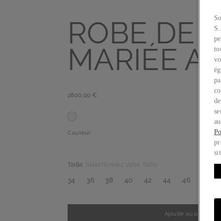
So
ROBE DE
S.
pe
MARIÉE A
to
vo
ég
pa
co
2800,00 €
de
se
au
Po
Couleur:
pr
si
Taille:
Sélectionnez Votre Taille
34
36
38
40
42
44
46
48
Ajouter au panier