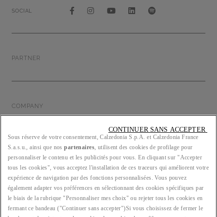
SOCIAL
PARTNER
COMPANY
CONTINUER SANS ACCEPTER 
Sous réserve de votre consentement, Calzedonia S.p.A. et Calzedonia France
S.a.s.u., ainsi que nos
partenaires
, utilisent des cookies de profilage pour
LEGAL/PRIVACY
personnaliser le contenu et les publicités pour vous. En cliquant sur "Accepter
tous les cookies", vous acceptez l'installation de ces traceurs qui améliorent votre
expérience de navigation par des fonctions personnalisées. Vous pouvez
également adapter vos préférences en sélectionnant des cookies spécifiques par
le biais de la rubrique "Personnaliser mes choix" ou rejeter tous les cookies en
PAYS : FR
fermant ce bandeau ("Continuer sans accepter")​ Si vous choisissez de fermer le