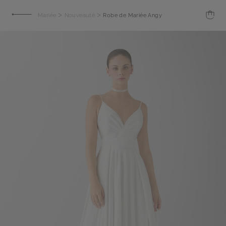
>
>
Mariée
Nouveauté
Robe de Mariée Angy