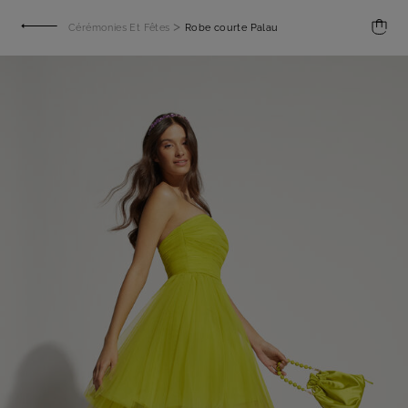
>
Cérémonies Et Fêtes
Robe courte Palau