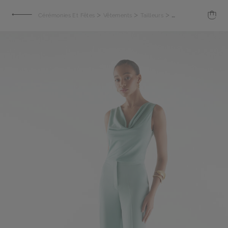
>
>
>
Cérémonies Et Fêtes
Vêtements
Tailleurs
Pantalon en crêpe