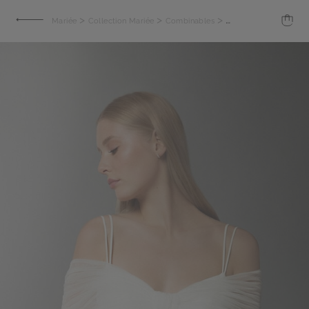
>
>
>
Mariée
Collection Mariée
Combinables
Étole en tulle à épau