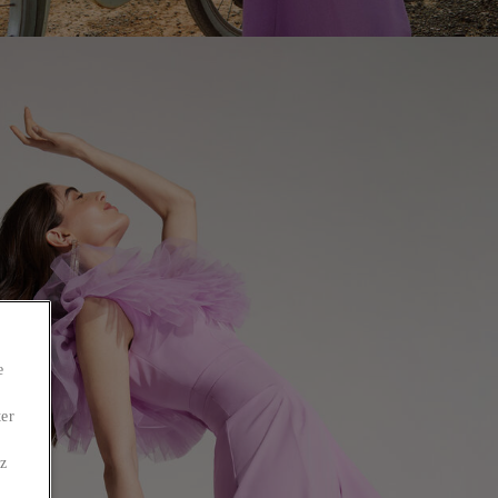
e
ter
ez