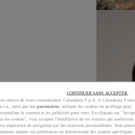
CONTINUER SANS ACCEPTER 
us réserve de votre consentement, Calzedonia S.p.A. et Calzedonia Franc
a.s.u., ainsi que nos
partenaires
, utilisent des cookies de profilage pour
SON
rsonnaliser le contenu et les publicités pour vous. En cliquant sur "Accep
us les cookies", vous acceptez l'installation de ces traceurs qui améliorent
tre expérience de navigation par des fonctions personnalisées. Vous pouv
alement adapter vos préférences en sélectionnant des cookies spécifiques