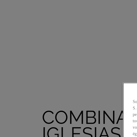
So
S.
COMBINAI
pe
to
IGLESIAS
vo
ég