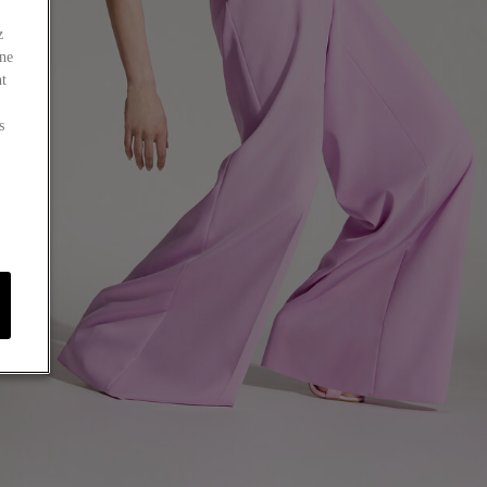
z
 ne
nt
s