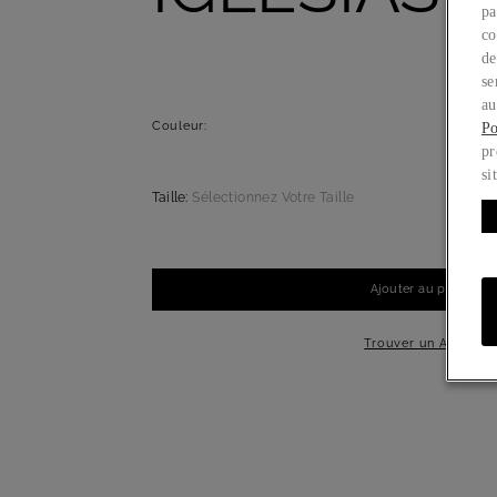
pa
co
de
se
au
Couleur:
Po
pr
si
Taille:
Sélectionnez Votre Taille
Ajouter au panier
-
+
1
Trouver un Atelier