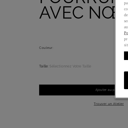
pa
AVEC NŒ
co
de
se
au
Po
pr
si
Couleur:
Taille:
Sélectionnez Votre Taille
Ajouter au panier
-
+
1
Trouver un Atelier