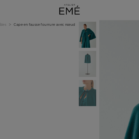
>
âles
Cape en fausse fourrure avec nœud