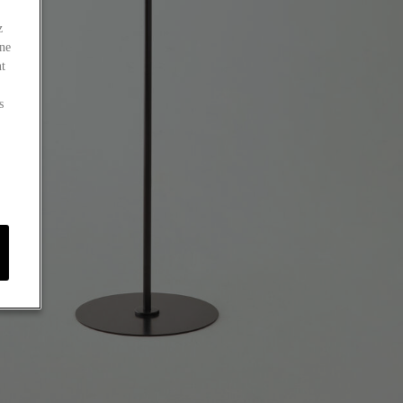
z
 ne
nt
s