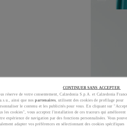
CONTINUER SANS ACCEPTER 
us réserve de votre consentement, Calzedonia S.p.A. et Calzedonia Franc
a.s.u., ainsi que nos
partenaires
, utilisent des cookies de profilage pour
rsonnaliser le contenu et les publicités pour vous. En cliquant sur "Accep
us les cookies", vous acceptez l'installation de ces traceurs qui améliorent
E
tre expérience de navigation par des fonctions personnalisées. Vous pouv
alement adapter vos préférences en sélectionnant des cookies spécifiques