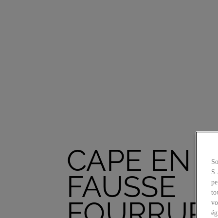
CAPE EN
So
S.
FAUSSE
pe
to
FOURRUR
vo
ég