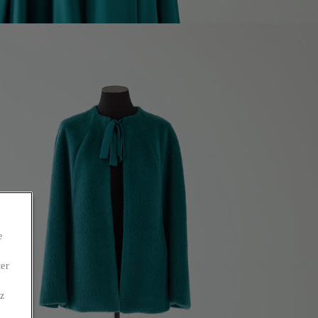
e
ter
ez