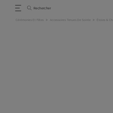
Rechercher
>
>
Cérémonies Et Fêtes
Accessoires Tenues De Soirée
Étoles & Ch