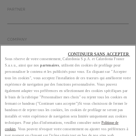
PARTNER
COMPANY
CONTINUER SANS ACCEPTER 
Sous réserve de votre consentement, Calzedonia S.p.A. et Calzedonia France
S.a.s.u., ainsi que nos
partenaires
, utilisent des cookies de profilage pour
LEGAL/PRIVACY
personnaliser le contenu et les publicités pour vous. En cliquant sur "Accepter
tous les cookies", vous acceptez l'installation de ces traceurs qui améliorent votre
expérience de navigation par des fonctions personnalisées. Vous pouvez
également adapter vos préférences en sélectionnant des cookies spécifiques par
le biais de la rubrique "Personnaliser mes choix" ou rejeter tous les cookies en
PAYS : FR
fermant ce bandeau ("Continuer sans accepter")​ Si vous choisissez de fermer le
bandeau et de rejeter tous les cookies, les cookies de profilage ne seront pas
installés et votre expérience de navigation sera limitée uniquement aux cookies
techniques. Pour plus d'informations, veuillez consulter notre
Politique de
LANGUE : FRANÇAIS
cookies
. Vous pouvez révoquer votre consentement ou ajuster vos préférences à
tout moment en cliquant sur l'icône située tout en bas de nos sites web.