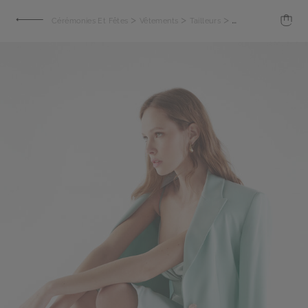
>
>
>
Cérémonies Et Fêtes
Vêtements
Tailleurs
Blazer à simple bo