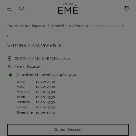
>
>
>
>
Toutes les boutiques
IT
Vénétie
Vérone
Verona P.zza Viviani 8
VERONA P.ZZA VIVIANI 8
PIAZZA VIVIANI 8
VERONA,
37121
+390458012125
jusqu'à
19:30
Actuellement ouverte
Lundi
10:00-19:30
Mardi
10:00-19:30
Mercredi
10:00-19:30
Jeudi
10:00-19:30
Vendredi
10:00-19:30
Samedi
10:00-19:30
Dimanche
10:00-19:30
Obtenir l’itinéraire