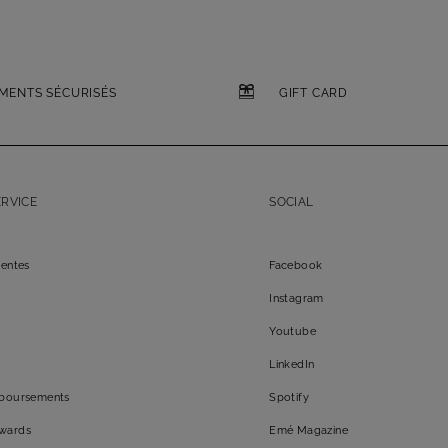
EMENTS SÉCURISÉS
GIFT CARD
RVICE
SOCIAL
uentes
Facebook
Instagram
Youtube
LinkedIn
mboursements
Spotify
wards
Emé Magazine