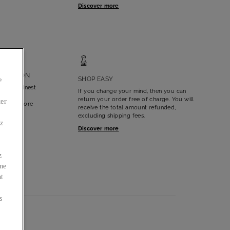
Discover more
LLECTION
SHOP EASY
e
nd the finest
If you change your mind, then you can
llection
return your order free of charge. You will
ter
 for a store
receive the total amount refunded,
excluding shipping fees.
ez
Discover more
z
 ne
nt
s