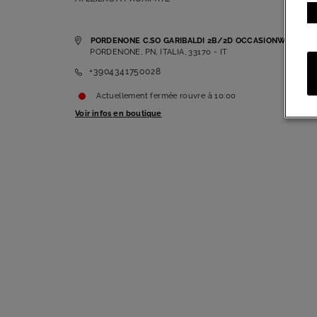
PORDENONE C.SO GARIBALDI 2B/2D OCCASIONW
PORDENONE, PN, ITALIA, 33170 - IT
+3904341750028
Actuellement fermée
rouvre à
10:00
Voir infos en boutique