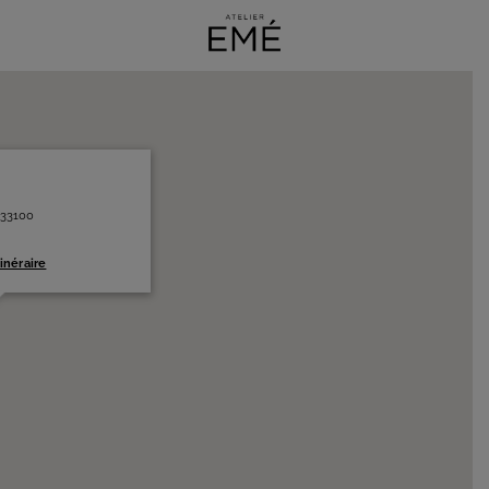
 33100
tinéraire