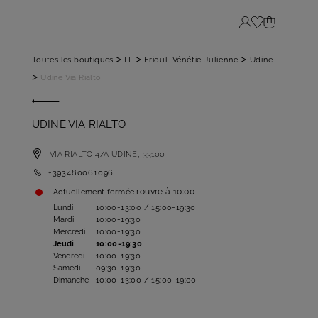
Login
>
>
>
Toutes les boutiques
IT
Frioul-Vénétie Julienne
Udine
>
Udine Via Rialto
UDINE VIA RIALTO
VIA RIALTO 4/A
UDINE,
33100
+393480061096
rouvre à
10:00
Actuellement fermée
Lundi
10:00-13:00 / 15:00-19:30
Mardi
10:00-19:30
Mercredi
10:00-19:30
Jeudi
10:00-19:30
Vendredi
10:00-19:30
Samedi
09:30-19:30
Dimanche
10:00-13:00 / 15:00-19:00