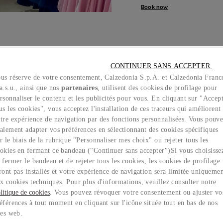
Book now
CONTINUER SANS ACCEPTER 
DISCOVER OUR BRIDAL CO
us réserve de votre consentement, Calzedonia S.p.A. et Calzedonia Franc
More than 300 styles, shapes a
a.s.u., ainsi que nos
partenaires
, utilisent des cookies de profilage pour
fabrics. Discover our Bridal Co
rsonnaliser le contenu et les publicités pour vous. En cliquant sur "Accep
online or Book an appointment
us les cookies", vous acceptez l'installation de ces traceurs qui améliorent
visit
tre expérience de navigation par des fonctions personnalisées. Vous pouv
alement adapter vos préférences en sélectionnant des cookies spécifiques
r le biais de la rubrique "Personnaliser mes choix" ou rejeter tous les
okies en fermant ce bandeau ("Continuer sans accepter")​ Si vous choisisse
 fermer le bandeau et de rejeter tous les cookies, les cookies de profilage
ront pas installés et votre expérience de navigation sera limitée uniqueme
x cookies techniques. Pour plus d'informations, veuillez consulter notre
litique de cookies
. Vous pouvez révoquer votre consentement ou ajuster vo
éférences à tout moment en cliquant sur l'icône située tout en bas de nos
tes web.