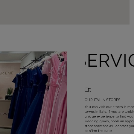
SERVIC
OUR ITALIN STORES
You can visit our stores in mo
towns in Italy. If you are looki
unique experience to find you
wedding gown, book an appoi
store assistant will contact y
confirm the date