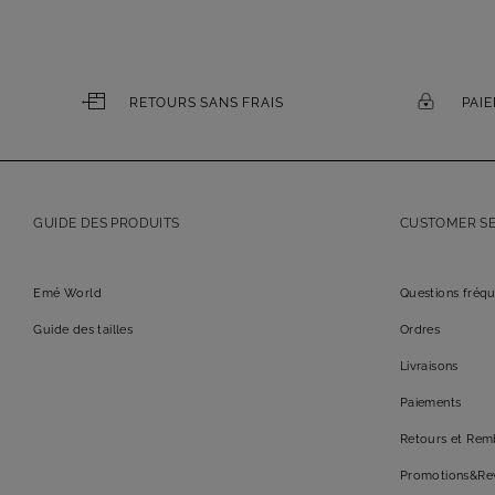
RETOURS SANS FRAIS
PAI
GUIDE DES PRODUITS
CUSTOMER SE
Emé World
Questions fréq
Guide des tailles
Ordres
Livraisons
Paiements
Retours et Re
Promotions&Re