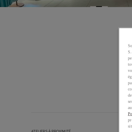
So
S.
pe
to
vo
ég
pa
co
de
se
au
Po
pr
si
ATELIERS À PROXIMITÉ