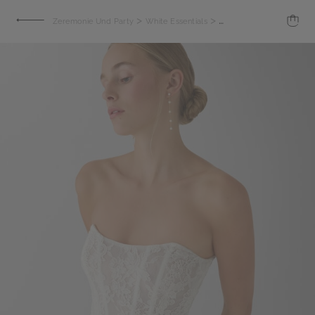
>
>
Zeremonie Und Party
White Essentials
Brautkleid Marzia