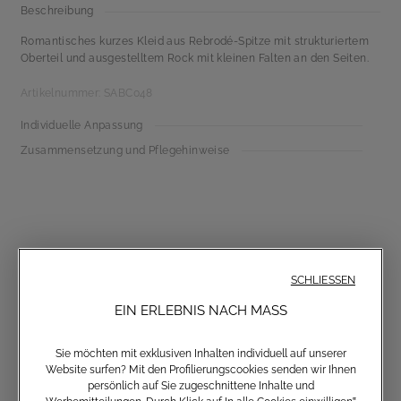
Beschreibung
Romantisches kurzes Kleid aus Rebrodé-Spitze mit strukturiertem
Oberteil und ausgestelltem Rock mit kleinen Falten an den Seiten.
Artikelnummer: SABC048
Individuelle Anpassung
Zusammensetzung und Pflegehinweise
SCHLIESSEN
EIN ERLEBNIS NACH MASS
Anmeldung zum Newsletter
Sie möchten mit exklusiven Inhalten individuell auf unserer
Website surfen? Mit den Profilierungscookies senden wir Ihnen
persönlich auf Sie zugeschnittene Inhalte und