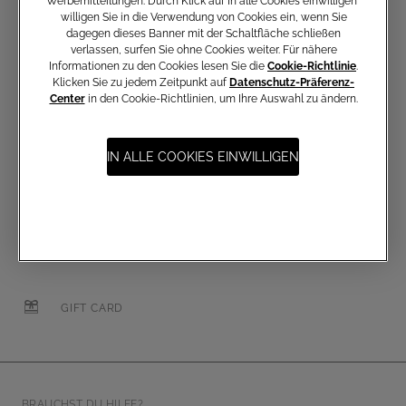
E-Mail-Adresse
Werbemitteilungen. Durch Klick auf In alle Cookies einwilligen‟
willigen Sie in die Verwendung von Cookies ein, wenn Sie
dagegen dieses Banner mit der Schaltfläche schließen
verlassen, surfen Sie ohne Cookies weiter. Für nähere
Informationen zu den Cookies lesen Sie die
Cookie-Richtlinie
.
Klicken Sie zu jedem Zeitpunkt auf
Datenschutz-Präferenz-
Center
in den Cookie-Richtlinien, um Ihre Auswahl zu ändern.
KOSTENLOSER VERSAND AB 250 €
IN ALLE COOKIES EINWILLIGEN
KOSTENLOSE RÜCKSENDUNGEN
SICHERE ZAHLUNGEN
GIFT CARD
BRAUCHST DU HILFE?