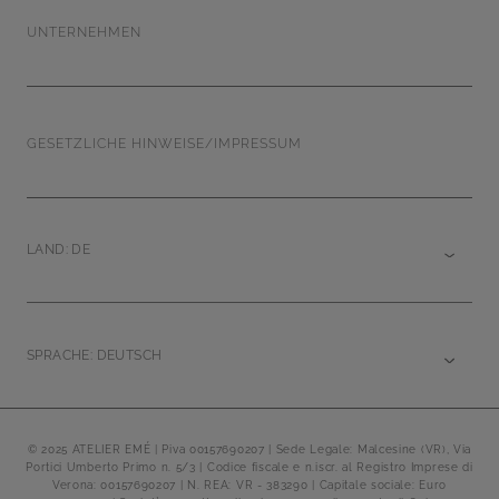
UNTERNEHMEN
GESETZLICHE HINWEISE/IMPRESSUM
LAND: DE
SPRACHE: DEUTSCH
© 2025 ATELIER EMÉ | Piva 00157690207 | Sede Legale: Malcesine (VR), Via
Portici Umberto Primo n. 5/3 | Codice fiscale e n.iscr. al Registro Imprese di
Verona: 00157690207 | N. REA: VR - 383290 | Capitale sociale: Euro