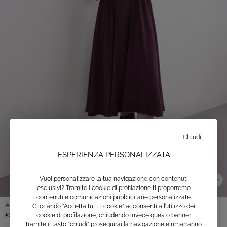
Chiudi
ESPERIENZA PERSONALIZZATA
Vuoi personalizzare la tua navigazione con contenuti
esclusivi? Tramite i cookie di profilazione ti proporremo
contenuti e comunicazioni pubblicitarie personalizzate.
Abito midi con gonna arricciata
Cliccando “Accetta tutti i cookie” acconsenti all’utilizzo dei
€149,00
cookie di profilazione, chiudendo invece questo banner
tramite il tasto “chiudi” proseguirai la navigazione e rimarranno