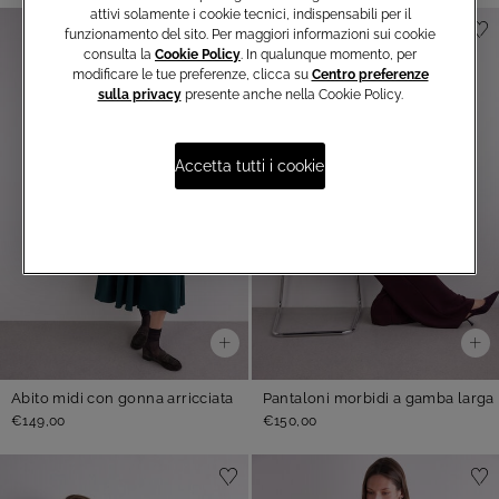
attivi solamente i cookie tecnici, indispensabili per il
funzionamento del sito. Per maggiori informazioni sui cookie
consulta la
Cookie Policy
. In qualunque momento, per
modificare le tue preferenze, clicca su
Centro preferenze
sulla privacy
presente anche nella Cookie Policy.
Accetta tutti i cookie
Abito midi con gonna arricciata
Pantaloni morbidi a gamba larga
€149,00
€150,00