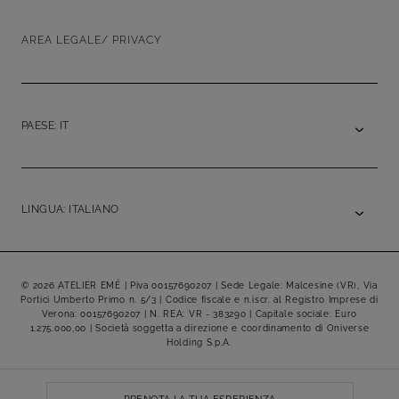
AREA LEGALE/ PRIVACY
PAESE: IT
LINGUA: ITALIANO
© 2026 ATELIER EMÉ | Piva 00157690207 | Sede Legale: Malcesine (VR), Via
Portici Umberto Primo n. 5/3 | Codice fiscale e n.iscr. al Registro Imprese di
Verona: 00157690207 | N. REA: VR - 383290 | Capitale sociale: Euro
1.275.000,00 | Società soggetta a direzione e coordinamento di Oniverse
Holding S.p.A.