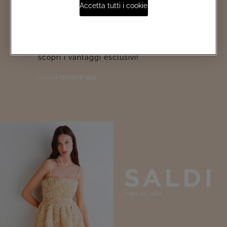
Accetta tutti i cookie
Iscriviti ad EMÉ PER TE! Accedi
in anteprima alle promozioni e
scopri i vantaggi esclusivi!
Iscriviti ora