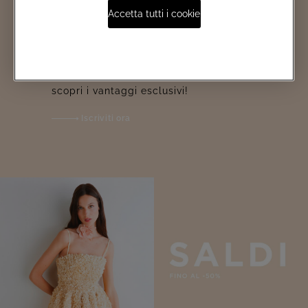
Accetta tutti i cookie
Iscriviti ad EMÉ PER TE! Accedi
in anteprima alle promozioni e
scopri i vantaggi esclusivi!
Iscriviti ora