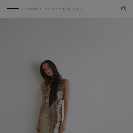
>
>
>
Cerimonia
Per Colore
Giallo
Abito lungo Scilla