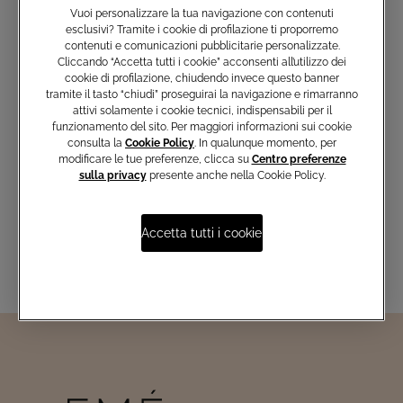
Vuoi personalizzare la tua navigazione con contenuti
esclusivi? Tramite i cookie di profilazione ti proporremo
contenuti e comunicazioni pubblicitarie personalizzate.
Cliccando “Accetta tutti i cookie” acconsenti all’utilizzo dei
cookie di profilazione, chiudendo invece questo banner
tramite il tasto “chiudi” proseguirai la navigazione e rimarranno
Iscriviti e non perderti le nostre
attivi solamente i cookie tecnici, indispensabili per il
ultime collezioni, i capi esclusivi e
funzionamento del sito. Per maggiori informazioni sui cookie
le novità del mondo Atelier Emé
consulta la
Cookie Policy
. In qualunque momento, per
modificare le tue preferenze, clicca su
Centro preferenze
sulla privacy
presente anche nella Cookie Policy.
Inserisci email
Accetta tutti i cookie