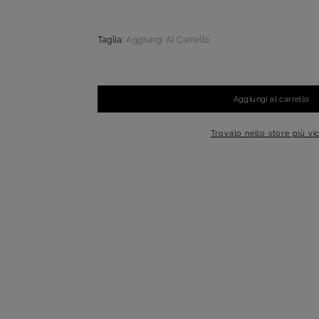
Taglia:
Aggiungi Al Carrello
Aggiungi al carrello
-
+
1
Trovalo nello store più vi