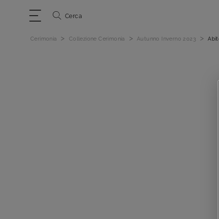
Cerca
>
>
>
Cerimonia
Collezione Cerimonia
Autunno Inverno 2023
Abi