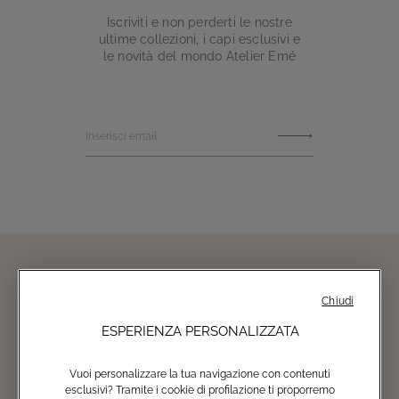
Iscriviti e non perderti le nostre
ultime collezioni, i capi esclusivi e
le novità del mondo Atelier Emé
Inserisci email
Chiudi
ESPERIENZA PERSONALIZZATA
Vuoi personalizzare la tua navigazione con contenuti
esclusivi? Tramite i cookie di profilazione ti proporremo