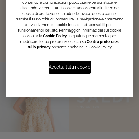
contenuti e comunicazioni pubblicitarie personalizzate.
Cliccando “Accetta tutti i cookie” acconsenti all’utilizzo dei
Iscriviti ad EMÉ PER TE! Accedi
cookie di profilazione, chiudendo invece questo banner
in anteprima alle promozioni e
tramite il tasto “chiudi” proseguirai la navigazione e rimarranno
scopri i vantaggi esclusivi!
attivi solamente i cookie tecnici, indispensabili per il
funzionamento del sito. Per maggiori informazioni sui cookie
Iscriviti ora
consulta la
Cookie Policy
. In qualunque momento, per
modificare le tue preferenze, clicca su
Centro preferenze
sulla privacy
presente anche nella Cookie Policy.
Accetta tutti i cookie