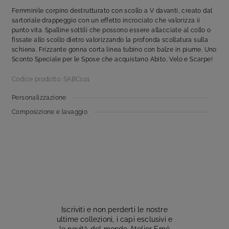
Femminile corpino destrutturato con scollo a V davanti, creato dal
sartoriale drappeggio con un effetto incrociato che valorizza ii
punto vita. Spalline sottili che possono essere allacciate al collo o
fissate allo scollo dietro valorizzando la profonda scollatura sulla
schiena. Frizzante gonna corta linea tubino con balze in piume. Uno
Sconto Speciale per le Spose che acquistano Abito, Velo e Scarpe!
Codice prodotto: SABC021
Personalizzazione
Composizione e lavaggio
Iscriviti e non perderti le nostre
ultime collezioni, i capi esclusivi e
le novità del mondo Atelier Emé