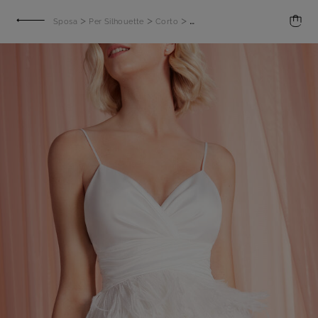
>
>
>
Sposa
Per Silhouette
Corto
Abito da Sposa Cecile