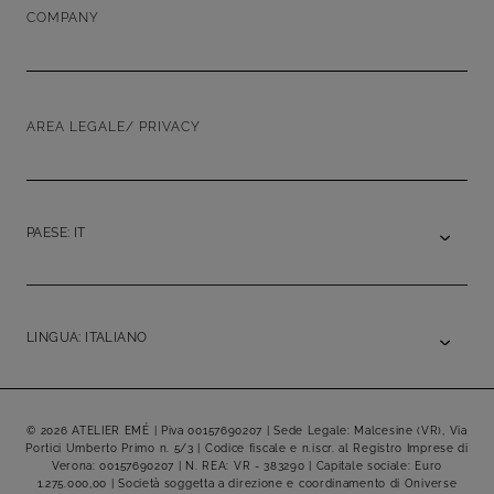
COMPANY
AREA LEGALE/ PRIVACY
PAESE: IT
LINGUA: ITALIANO
© 2026 ATELIER EMÉ | Piva 00157690207 | Sede Legale: Malcesine (VR), Via
Portici Umberto Primo n. 5/3 | Codice fiscale e n.iscr. al Registro Imprese di
Verona: 00157690207 | N. REA: VR - 383290 | Capitale sociale: Euro
1.275.000,00 | Società soggetta a direzione e coordinamento di Oniverse