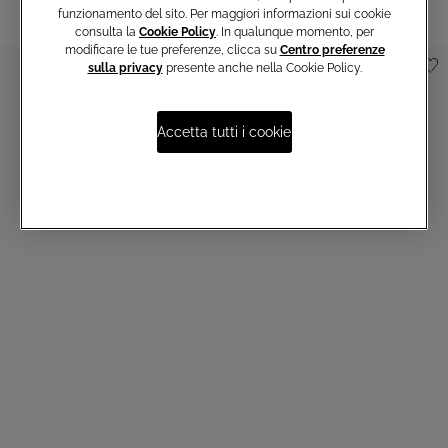
funzionamento del sito. Per maggiori informazioni sui cookie
consulta la
Cookie Policy
. In qualunque momento, per
modificare le tue preferenze, clicca su
Centro preferenze
sulla privacy
presente anche nella Cookie Policy.
Accetta tutti i cookie