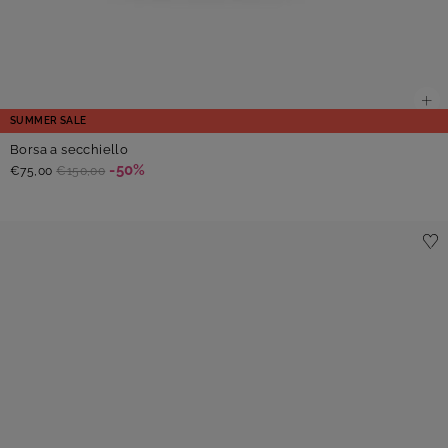
SUMMER SALE
Borsa a secchiello
-50%
€75,00
€150,00