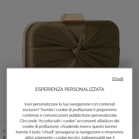
Chiudi
ESPERIENZA PERSONALIZZATA
Vuoi personalizzare la tua navigazione con contenuti
esclusivi? Tramite i cookie di profilazione ti proporremo
contenuti e comunicazioni pubblicitarie personalizzate.
Cliccando “Accetta tutti i cookie” acconsenti all’utilizzo dei
cookie di profilazione, chiudendo invece questo banner
Clutch in raso
tramite il tasto “chiudi” proseguirai la navigazione e rimarranno
€80,00
attivi solamente i cookie tecnici, indispensabili per il