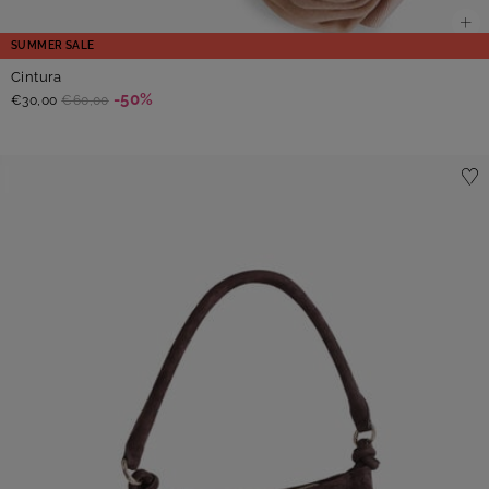
SUMMER SALE
Cintura
-50%
€30,00
€60,00