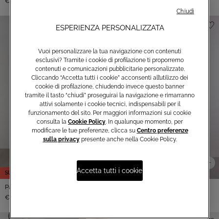
€89,00
€290,00
Chiudi
ESPERIENZA PERSONALIZZATA
Vuoi personalizzare la tua navigazione con contenuti
esclusivi? Tramite i cookie di profilazione ti proporremo
contenuti e comunicazioni pubblicitarie personalizzate.
Cliccando “Accetta tutti i cookie” acconsenti all’utilizzo dei
cookie di profilazione, chiudendo invece questo banner
tramite il tasto “chiudi” proseguirai la navigazione e rimarranno
attivi solamente i cookie tecnici, indispensabili per il
funzionamento del sito. Per maggiori informazioni sui cookie
consulta la
Cookie Policy
. In qualunque momento, per
modificare le tue preferenze, clicca su
Centro preferenze
sulla privacy
presente anche nella Cookie Policy.
Accetta tutti i cookie
SUMMER SALE
Pantaloni a palazzo
Pantaloni straight leg
-50%
€190,00
€195,00
€390,00