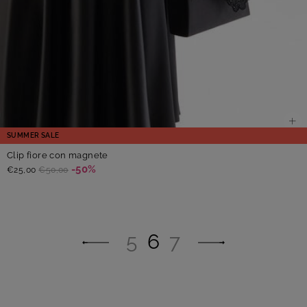
SUMMER SALE
Clip fiore con magnete
-50%
€25,00
€50,00
5
6
7