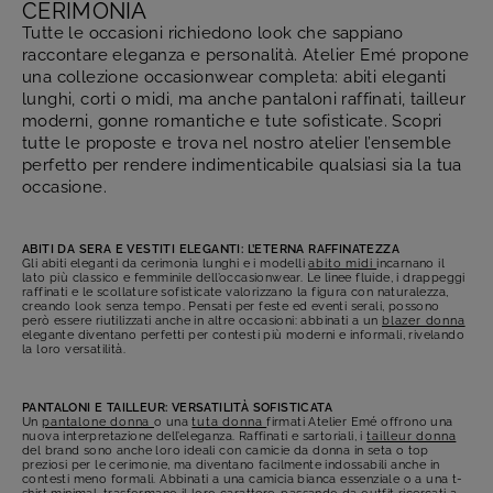
CERIMONIA
Tutte le occasioni richiedono look che sappiano
raccontare eleganza e personalità. Atelier Emé propone
una collezione occasionwear completa: abiti eleganti
lunghi, corti o midi, ma anche pantaloni raffinati, tailleur
moderni, gonne romantiche e tute sofisticate. Scopri
tutte le proposte e trova nel nostro atelier l’ensemble
perfetto per rendere indimenticabile qualsiasi sia la tua
occasione.
ABITI DA SERA E VESTITI ELEGANTI: L’ETERNA RAFFINATEZZA
Gli abiti eleganti da cerimonia lunghi e i modelli
abito midi
incarnano il
lato più classico e femminile dell’occasionwear. Le linee fluide, i drappeggi
raffinati e le scollature sofisticate valorizzano la figura con naturalezza,
creando look senza tempo. Pensati per feste ed eventi serali, possono
però essere riutilizzati anche in altre occasioni: abbinati a un
blazer donna
elegante diventano perfetti per contesti più moderni e informali, rivelando
la loro versatilità.
PANTALONI E TAILLEUR: VERSATILITÀ SOFISTICATA
Un
pantalone donna
o una
tuta donna
firmati Atelier Emé offrono una
nuova interpretazione dell’eleganza. Raffinati e sartoriali, i
tailleur donna
del brand sono anche loro ideali con camicie da donna in seta o top
preziosi per le cerimonie, ma diventano facilmente indossabili anche in
contesti meno formali. Abbinati a una camicia bianca essenziale o a una t-