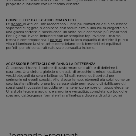
shirt minimal, trasformano il loro carattere, passando da outfit ricercati a
proposte quotidiane con un fascino discreto.
GONNE E TOP DAL FASCINO ROMANTICO
Le
gonne
di Atelier Emè raccontano il lato più romantico della collezione.
Vaporose e leggere, si abbinano con naturalezza a una blusa elegante o a
una giacca sartoriale, sostituendo un abito nelle cerimonie più importanti.
Per il giorno, invece, indossate con un semplice top, rivelano un’anima
fresca e contemporanea. I
corpini
, con la loro capacità di definire il punto
vita e illuminare la silhouette, completano look femminili ed equilibrati,
perfetti per chi cerca raffinatezza e sensualità insieme.
ACCESSORI E DETTAGLI CHE FANNO LA DIFFERENZA
Gli accessori hanno il potere di trasformare un outfit e di definirne il
carattere. Una cintura gioiello o un paio di orecchini luminosi esaltano
vestiti eleganti da sera e tailleur sofisticati, rendendoli perfetti per
cerimonie ed eventi speciali. Allo stesso tempo, elementi più sobri come un
coprispalle raffinato o una borsa essenziale permettono di riutilizzare gli
stessi capi in occasioni quotidiane, mantenendo sempre un tocco elegante.
Una
stola leggera
aggiunge armonia e versatilità, completando look che
spaziano dall’eleganza formale alla raffinatezza discreta di tutti i giorni.
Domande Frequenti