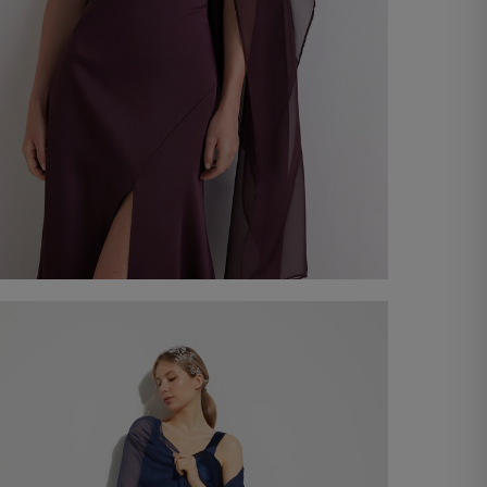
Étole en chiffon
60,00 €
Acheter maintenant