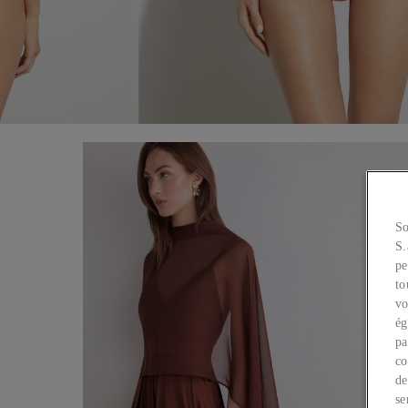
So
S.
pe
to
vo
ég
pa
co
de
se