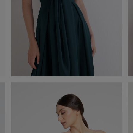
Étole en chiffon
60,00 €
Acheter maintenant