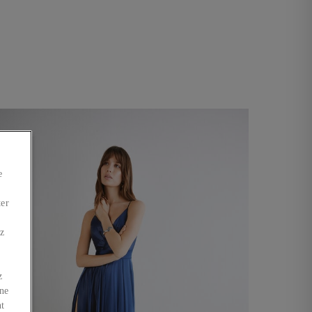
e
ter
ez
z
 ne
nt