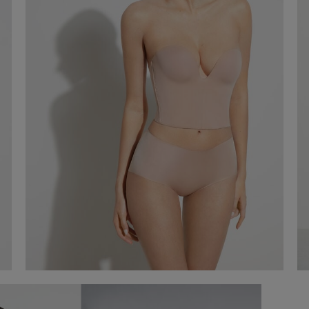
Corset court en microfibre
120,00 €