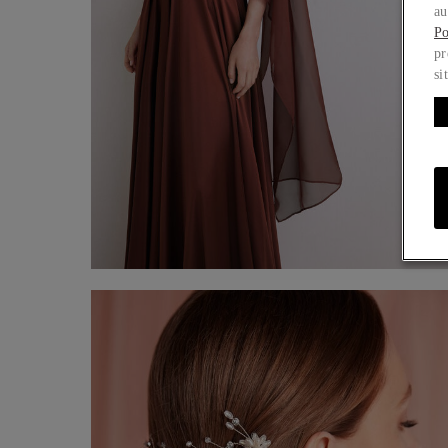
au
Po
pr
si
Étole en chiffon
60,00 €
Acheter maintenant