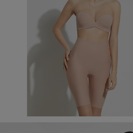
Short en microfibre à coupe brute
80,00 €