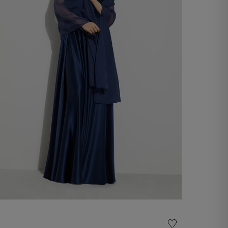
Étole en chiffon
60,00 €