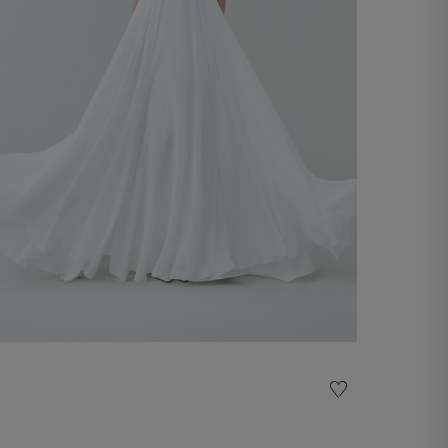
Vestit de núvia Colette
€ 4.300,00
Descobrir ara