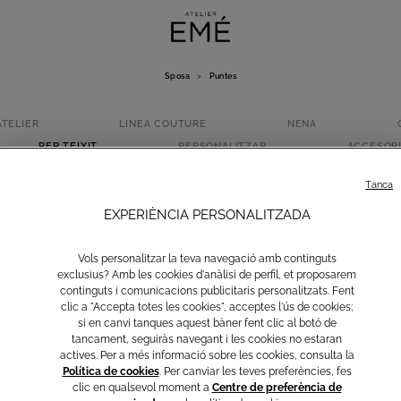
Sposa
>
Puntes
ATELIER
LINEA COUTURE
NENA
PER TEIXIT
PERSONALITZAR
ACCESORI
PUNTES
Tanca
EXPERIÈNCIA PERSONALITZADA
Vols personalitzar la teva navegació amb continguts
exclusius? Amb les cookies d'anàlisi de perfil, et proposarem
continguts i comunicacions publicitaris personalitzats. Fent
clic a "Accepta totes les cookies", acceptes l'ús de cookies;
si en canvi tanques aquest bàner fent clic al botó de
tancament, seguiràs navegant i les cookies no estaran
actives. Per a més informació sobre les cookies, consulta la
Política de cookies
. Per canviar les teves preferències, fes
clic en qualsevol moment a
Centre de preferència de
Puntes
Tul
Seda
Organza