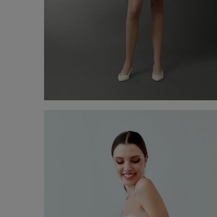
Vestit de Núvia Zaira
€ 2.200,00
Comprar ara