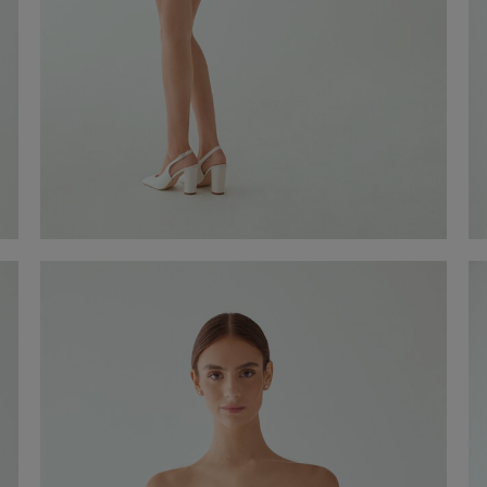
Peça en punta
€ 790,00
Comprar ara