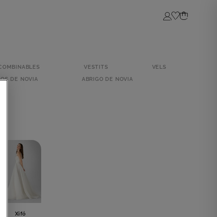
Login
COMBINABLES
VESTITS
VELS
OS DE NOVIA
ABRIGO DE NOVIA
Xifó