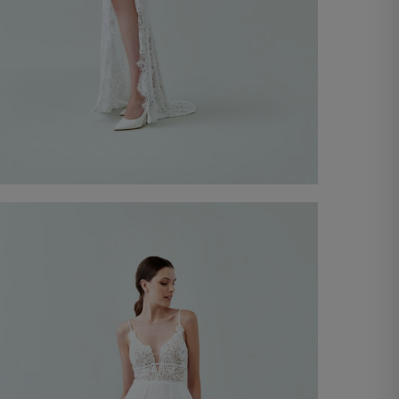
Vestit de Núvia Sandra
Descobrir ara