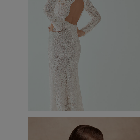
Vestit de núvia Vanessa
Descobrir ara