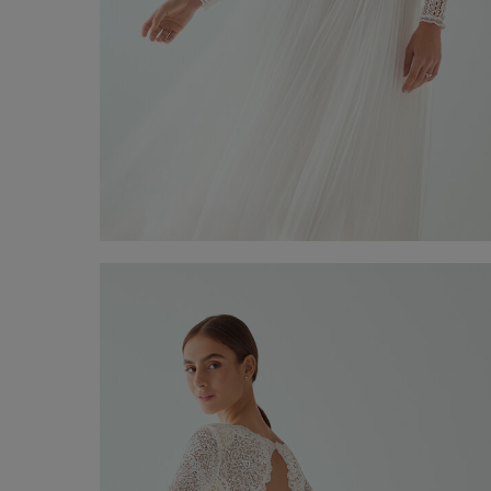
Body de mànigues llargues
€ 650,00
Comprar ara