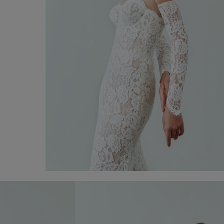
Vestit de Núvia Marika
Descobrir ara