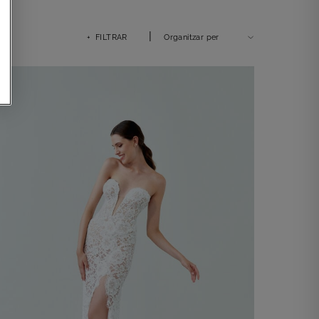
|
+ FILTRAR
Organitzar per