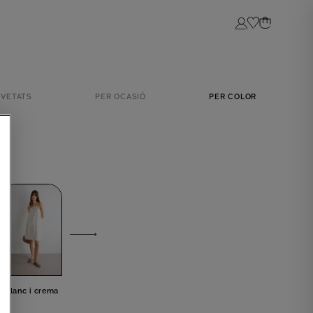
Login
VETATS
PER OCASIÓ
PER COLOR
A
Blanc i crema
Gris
Blue
Negre