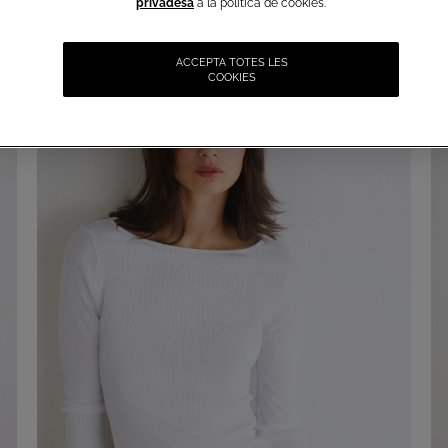
privadesa
a la política de cookies.
ACCEPTA TOTES LES
COOKIES
REBAIXES + ENVIAMENT GRATUÏT