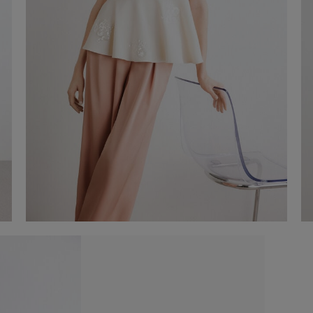
Blusa brodada
-50%
€ 95,00
€ 190,00
Comprar ara