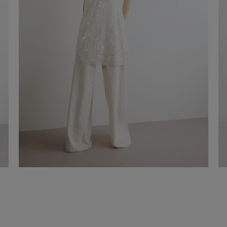
Vestit curt Passiflora
-50%
€ 145,00
€ 290,00
Comprar ara