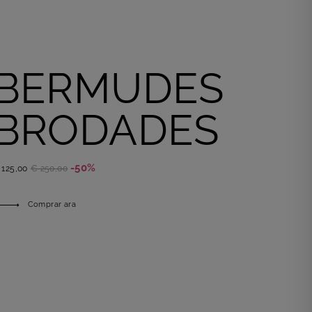
BERMUDES
BRODADES
-50%
 125,00
€ 250,00
Comprar ara