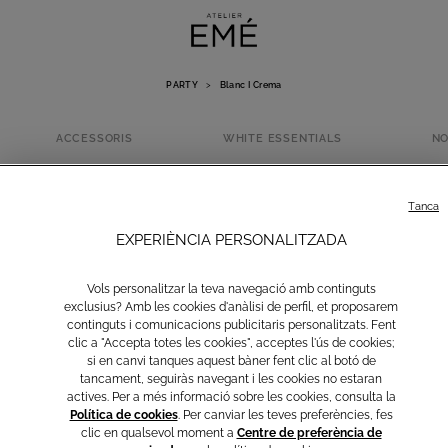
PARTY
>
Blanc I Crema
ACCESSORIS
WHITE ESSENTIALS
NO
BLANC I CREM
Tanca
EXPERIÈNCIA PERSONALITZADA
Vols personalitzar la teva navegació amb continguts
exclusius? Amb les cookies d'anàlisi de perfil, et proposarem
continguts i comunicacions publicitaris personalitzats. Fent
clic a "Accepta totes les cookies", acceptes l'ús de cookies;
si en canvi tanques aquest bàner fent clic al botó de
tancament, seguiràs navegant i les cookies no estaran
actives. Per a més informació sobre les cookies, consulta la
Política de cookies
. Per canviar les teves preferències, fes
Groc
Marró
Light Blue
Rosa
clic en qualsevol moment a
Centre de preferència de