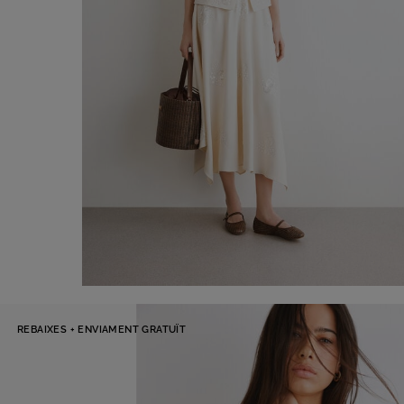
Falda midi
-50%
REBAIXES + ENVIAMENT GRATUÏT
€ 125,00
€ 250,00
Comprar ara