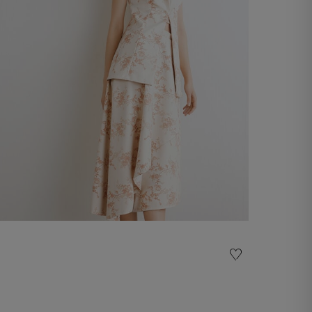
Armilla brodada
-50%
€ 195,00
€ 390,00
Comprar ara