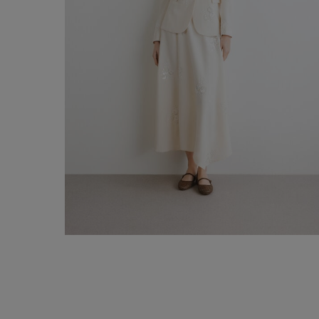
Blazer amb brodats
-50%
€ 175,00
€ 350,00
Comprar ara