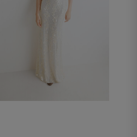
Vestit llarg Crisantemo
-50%
€ 245,00
€ 490,00
Comprar ara