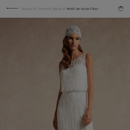
>
>
Sposa
Col·lecció Núvia
Vestit de núvia Fleur