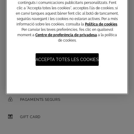
continguts i comunicacions publicitaris personalitzats. Fent
clic a "Accepta totes les cookies", acceptes l'ús de cookies; si
en canvi tanques aquest bàner fent clic al botó de tancament,
Correu electrònic
seguiràs navegant i les cookies no estaran actives. Per a més
informació sobre les cookies, consulta la
Política de cookies
.
Per canviar les teves preferències, fes clic en qualsevol
moment a
Centre de preferència de privadesa
a la política
de cookies.
ACCEPTA TOTES LES COOKIES
ENVIAMENT GRATUÏT A PARTIR DE 250€
DEVOLUCIONS GRATUÏTES
PAGAMENTS SEGURS
GIFT CARD