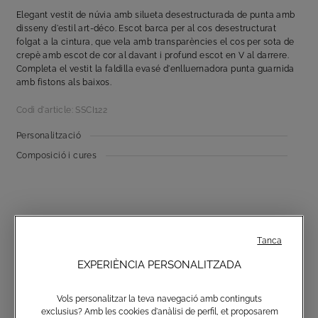
Elegant vestit de núvia amb silueta desestructurada de punta amb
disseny d'estil art-déco. Escot barca per al cos desestructurat
folgat a la cintura, que vela amb transparències el cos per sota de
crepè amb escot de cor al davant i profund escot en V al darrere.
Completa el vestit la faldilla evasé d'enlluernadora punta guarnida
amb fistons als baixos.
Codi d'article: SSCI122
Personalització
Composició i cures
Tanca
EXPERIÈNCIA PERSONALITZADA
Subscriu-te al butlletí informatiu
Vols personalitzar la teva navegació amb continguts
exclusius? Amb les cookies d'anàlisi de perfil, et proposarem