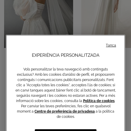
Tanca
Velo de Tul amb Brodats
Vel
EXPERIÈNCIA PERSONALITZADA
€ 390,00
€ 350,00
Vols personalitzar la teva navegació amb continguts
exclusius? Amb les cookies d'anàlisi de perfil, et proposarem
continguts i comunicacions publicitaris personalitzats. Fent
clic a "Accepta totes les cookies", acceptes l'ús de cookies; si
en canvi tanques aquest bàner fent clic al botó de tancament,
seguiràs navegant i les cookies no estaran actives. Per a més
informació sobre les cookies, consulta la
Política de cookies
.
Per canviar les teves preferències, fes clic en qualsevol
moment a
Centre de preferència de privadesa
a la política
de cookies.