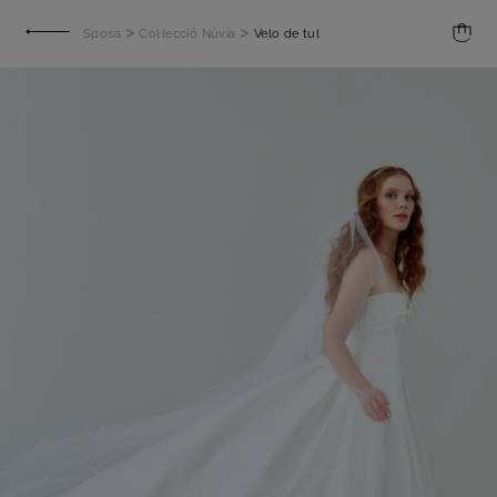
>
>
Sposa
Col·lecció Núvia
Velo de tul