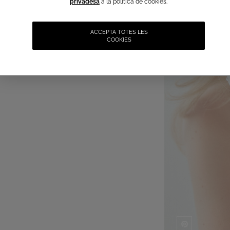
privadesa
a la política de cookies.
ACCEPTA TOTES LES
COOKIES