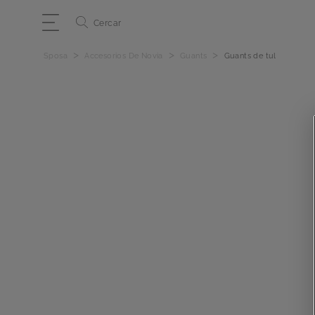
Cercar
>
>
>
Sposa
Accesorios De Novia
Guants
Guants de tul