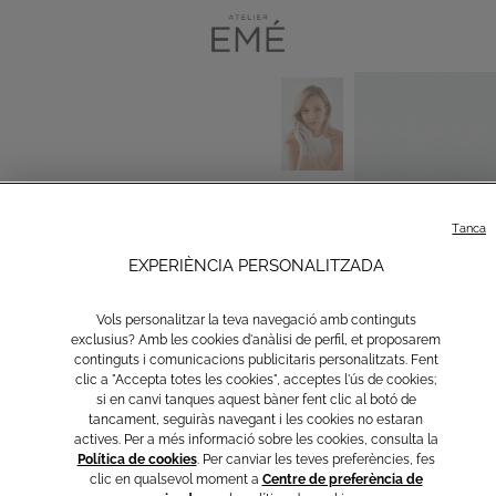
Tanca
EXPERIÈNCIA PERSONALITZADA
Vols personalitzar la teva navegació amb continguts
exclusius? Amb les cookies d'anàlisi de perfil, et proposarem
continguts i comunicacions publicitaris personalitzats. Fent
clic a "Accepta totes les cookies", acceptes l'ús de cookies;
si en canvi tanques aquest bàner fent clic al botó de
tancament, seguiràs navegant i les cookies no estaran
actives. Per a més informació sobre les cookies, consulta la
Política de cookies
. Per canviar les teves preferències, fes
clic en qualsevol moment a
Centre de preferència de