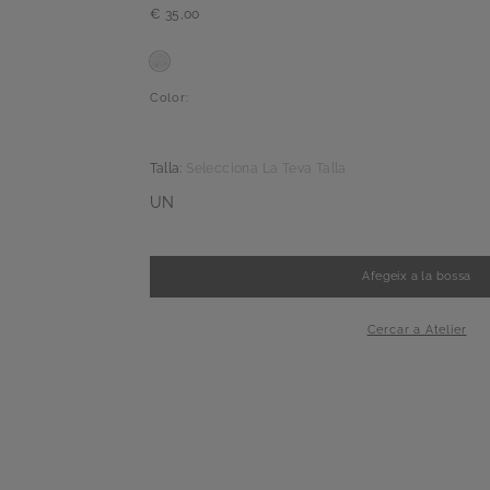
€ 35,00
Color:
Talla:
Selecciona La Teva Talla
UN
Afegeix a la bossa
-
+
1
Cercar a Atelier