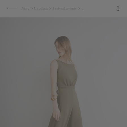
>
>
>
Party
Novetats
Spring Summer
Granota Madrid