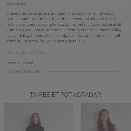
Descripció
Granota de crepè envers setí opac amb cos amb refinat escot
barca i pantalons amples. El particular escot posterior envolta i
realça l'esquena i es caracteritza pel joc brillant/opac del teixit. El
cinturó es pot lligar al voltant de la cintura creant un romàntic llaç.
L'ajust dels pantalons de línies folgades, de camal ample, és molt
còmode. La model fa 181 cm i porta la talla S.
Codi d'article: PTUT040
Personalització
Composició i cures
TAMBÉ ET POT AGRADAR