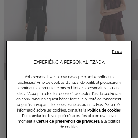
Tanca
EXPERIÈNCIA PERSONALITZADA
Vols personalitzar la teva navegació amb continguts
exclusius? Amb les cookies d'anàlisi de perfil, et proposarem
Pantalons rectes
Shorts globus
continguts i comunicacions publicitaris personalitzats. Fent
clic a "Accepta totes les cookies", acceptes l'ús de cookies; si
€ 120,00
€ 150,00
en canvi tanques aquest bàner fent clic al botó de tancament,
seguiràs navegant i les cookies no estaran actives. Per a més
informació sobre les cookies, consulta la
Política de cookies
.
Per canviar les teves preferències, fes clic en qualsevol
moment a
Centre de preferència de privadesa
a la política
de cookies.