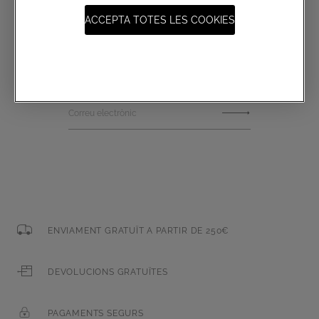
ACCEPTA TOTES LES COOKIES
Subscriu-te al butlletí informatiu
Correu electrònic
ENVIAMENT GRATUÏT A PARTIR DE 250€
DEVOLUCIONS GRATUÏTES
PAGAMENTS SEGURS