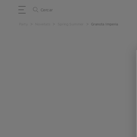
Cercar
>
>
>
Party
Novetats
Spring Summer
Granota Imperia