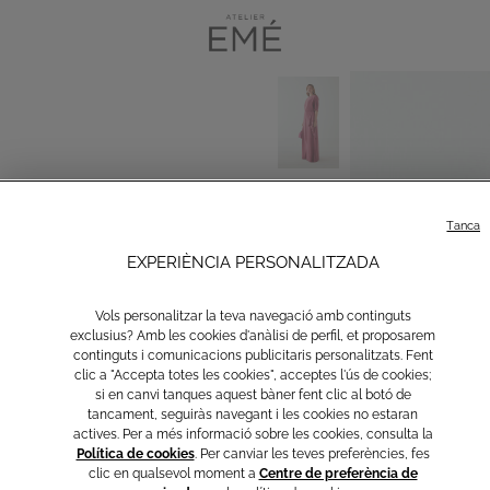
Tanca
EXPERIÈNCIA PERSONALITZADA
Vols personalitzar la teva navegació amb continguts
exclusius? Amb les cookies d'anàlisi de perfil, et proposarem
continguts i comunicacions publicitaris personalitzats. Fent
clic a "Accepta totes les cookies", acceptes l'ús de cookies;
si en canvi tanques aquest bàner fent clic al botó de
tancament, seguiràs navegant i les cookies no estaran
actives. Per a més informació sobre les cookies, consulta la
Política de cookies
. Per canviar les teves preferències, fes
clic en qualsevol moment a
Centre de preferència de