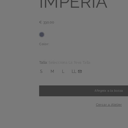
IMPERIA
€ 330,00
Color:
Talla:
Selecciona La Teva Talla
S
M
L
LL
Afegeix a la bossa
-
+
1
Cercar a Atelier