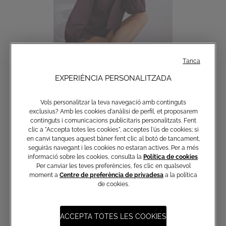
Tanca
EXPERIÈNCIA PERSONALITZADA
Camisa de cotó amb llaç
Vols personalitzar la teva navegació amb continguts
€ 150,00
exclusius? Amb les cookies d'anàlisi de perfil, et proposarem
continguts i comunicacions publicitaris personalitzats. Fent
clic a "Accepta totes les cookies", acceptes l'ús de cookies; si
en canvi tanques aquest bàner fent clic al botó de tancament,
seguiràs navegant i les cookies no estaran actives. Per a més
informació sobre les cookies, consulta la
Política de cookies
.
Per canviar les teves preferències, fes clic en qualsevol
moment a
Centre de preferència de privadesa
a la política
de cookies.
Subscriu-te al butlletí informatiu
ACCEPTA TOTES LES COOKIES