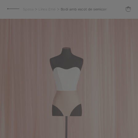
>
>
Sposa
Linea Emé
Bodi amb escot de semicor