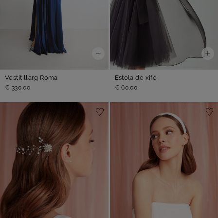
Vestit llarg Roma
Estola de xifó
€ 330,00
€ 60,00