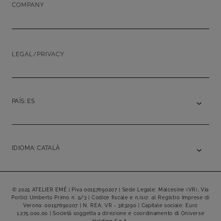
COMPANY
LEGAL/PRIVACY
PAÍS: ES
IDIOMA: CATALÀ
© 2025 ATELIER EMÉ | Piva 00157690207 | Sede Legale: Malcesine (VR), Via
Portici Umberto Primo n. 5/3 | Codice fiscale e n.iscr. al Registro Imprese di
Verona: 00157690207 | N. REA: VR - 383290 | Capitale sociale: Euro
1.275.000,00 | Società soggetta a direzione e coordinamento di Oniverse