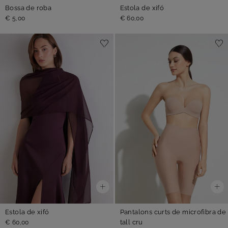
Bossa de roba
Estola de xifó
€ 5,00
€ 60,00
Estola de xifó
Pantalons curts de microfibra de
tall cru
€ 60,00