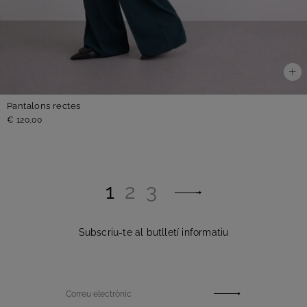
Pantalons rectes
€ 120,00
1
2
3
Subscriu-te al butlletí informatiu
Correu electrònic