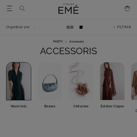
Organitzar per
+ FILTRAR
PARTY
>
Accessoris
ACCESSORIS
Veure tots
Bosses
Cinturons
Estoles i Capes