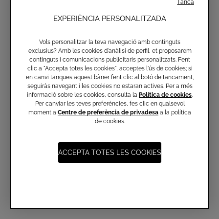
Tanca
EXPERIÈNCIA PERSONALITZADA
ACCESSORIS
Vols personalitzar la teva navegació amb continguts
exclusius? Amb les cookies d'anàlisi de perfil, et proposarem
continguts i comunicacions publicitaris personalitzats. Fent
clic a "Accepta totes les cookies", acceptes l'ús de cookies; si
en canvi tanques aquest bàner fent clic al botó de tancament,
seguiràs navegant i les cookies no estaran actives. Per a més
informació sobre les cookies, consulta la
Política de cookies
.
Per canviar les teves preferències, fes clic en qualsevol
moment a
Centre de preferència de privadesa
a la política
de cookies.
ACCEPTA TOTES LES COOKIES