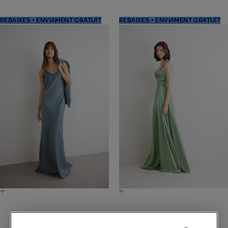
-48%
-34%
€ 99,00
€ 190,00
€ 99,00
€ 149,00
REBAIXES + ENVIAMENT GRATUÏT
REBAIXES + ENVIAMENT GRATUÏT
Vestit Llarg Felce
Vestit llarg Cuba
-48%
-50%
€ 99,00
€ 190,00
€ 165,00
€ 330,00