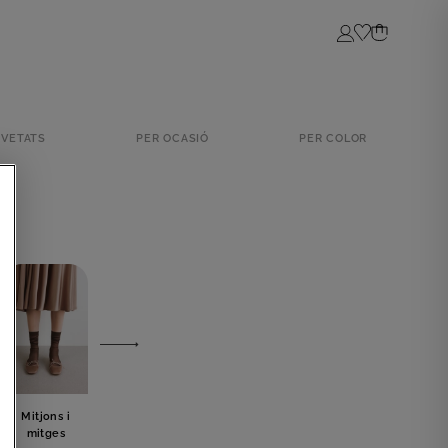
Login
VETATS
PER OCASIÓ
PER COLOR
Mitjons i
Lingerie
Bijuteria
Llaç
mitges