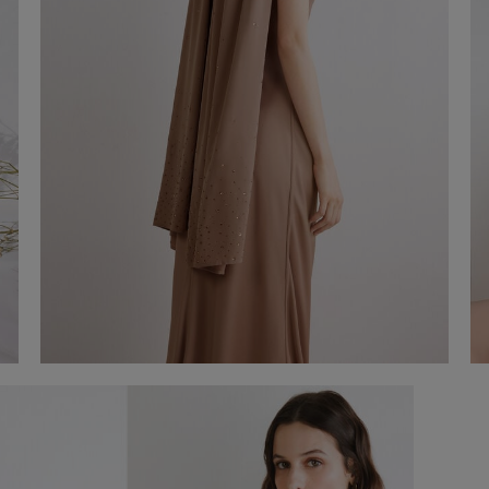
Estola amb strass
€ 90,00
Comprar ara