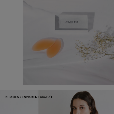
Galetes extraïbles de silicona
REBAIXES + ENVIAMENT GRATUÏT
€ 10,00
Comprar ara