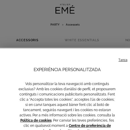
PARTY
>
Accessoris
ACCESSORIS
WHITE ESSENTIALS
NO
ACCESSORIS
Tanca
EXPERIÈNCIA PERSONALITZADA
Vols personalitzar la teva navegació amb continguts
exclusius? Amb les cookies d'anàlisi de perfil, et proposarem
continguts i comunicacions publicitaris personalitzats. Fent
clic a "Accepta totes les cookies", acceptes l'ús de cookies;
si en canvi tanques aquest bàner fent clic al botó de
tancament, seguiràs navegant i les cookies no estaran
actives. Per a més informació sobre les cookies, consulta la
Política de cookies
. Per canviar les teves preferències, fes
Bosses
Cinturons
Estoles i Capes
Boleros
clic en qualsevol moment a
Centre de preferència de
Cerimònia