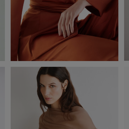
Clip flor amb imant
-50%
€ 25,00
€ 50,00
Comprar ara