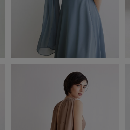
Estola de xifó
€ 60,00
Comprar ara