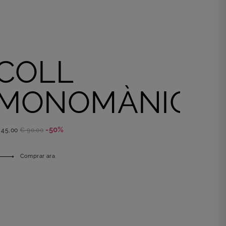
COLL
MONOMÀNIGA
-50%
 45,00
€ 90,00
Comprar ara