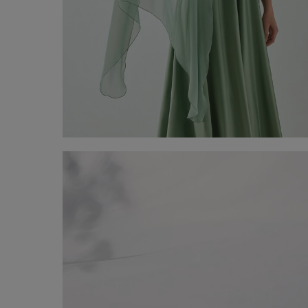
Coll monomàniga
-50%
€ 45,00
€ 90,00
Comprar ara