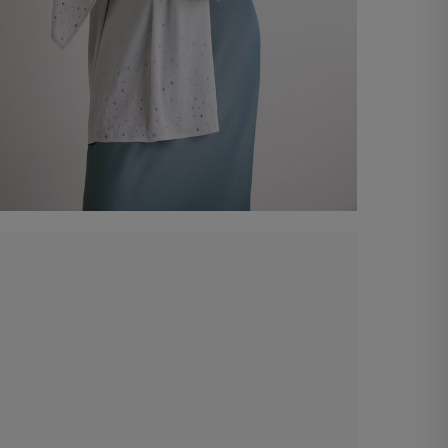
Estola amb strass
€ 90,00
Comprar ara