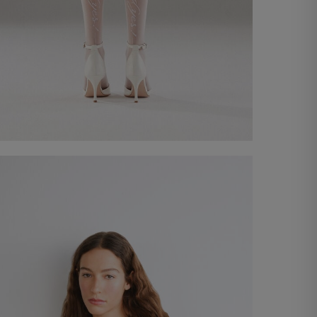
Mitges autoretenidores "I said yes"
€ 39,00
Comprar ara