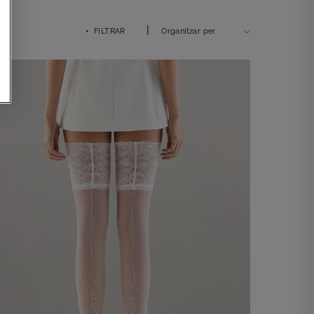
|
+ FILTRAR
Organitzar per