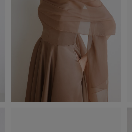
Estola de xifó
€ 60,00
Comprar ara