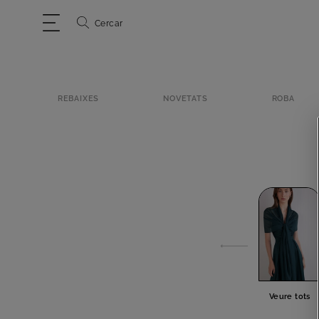
Cercar
REBAIXES
NOVETATS
ROBA
Veure tots