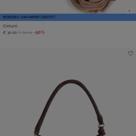
REBAIXES + ENVIAMENT GRATUÏT
Cinturó
-50%
€ 30,00
€ 60,00