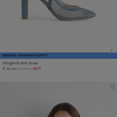
REBAIXES + ENVIAMENT GRATUÏT
Slingback amb strass
-50%
€ 110,00
€ 220,00