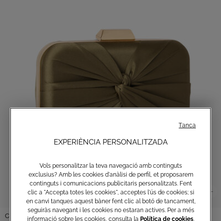
Tanca
EXPERIÈNCIA PERSONALITZADA
Vols personalitzar la teva navegació amb continguts
exclusius? Amb les cookies d'anàlisi de perfil, et proposarem
continguts i comunicacions publicitaris personalitzats. Fent
clic a "Accepta totes les cookies", acceptes l'ús de cookies; si
en canvi tanques aquest bàner fent clic al botó de tancament,
seguiràs navegant i les cookies no estaran actives. Per a més
Clutch de setí
informació sobre les cookies, consulta la
Política de cookies
.