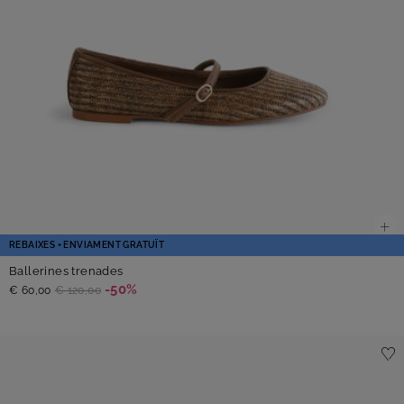
REBAIXES + ENVIAMENT GRATUÏT
Ballerines trenades
-50%
€ 60,00
€ 120,00