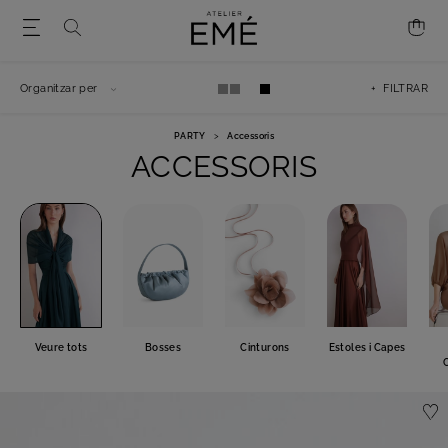
Organitzar per
+ FILTRAR
PARTY
>
Accessoris
ACCESSORIS
Veure tots
Bosses
Cinturons
Estoles i Capes