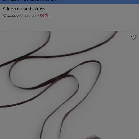
Slingback amb strass
-50%
€ 110,00
€ 220,00