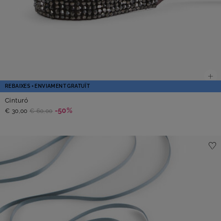
REBAIXES + ENVIAMENT GRATUÏT
Cinturó
-50%
€ 30,00
€ 60,00