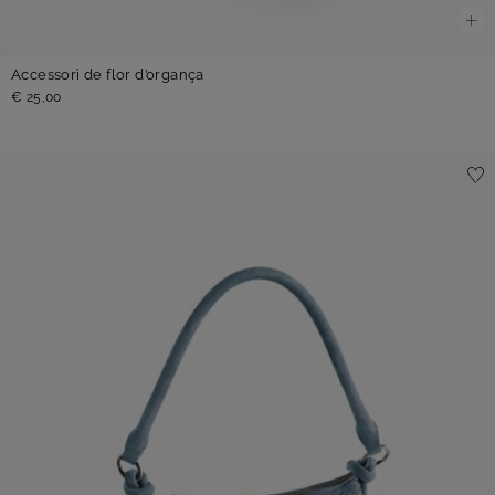
Accessorì de flor d’organça
€ 25,00