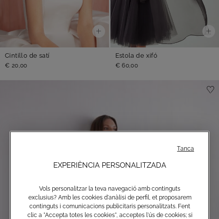
Cintillo de satí
Estola de xifó
€ 20,00
€ 60,00
Tanca
EXPERIÈNCIA PERSONALITZADA
Vols personalitzar la teva navegació amb continguts
exclusius? Amb les cookies d'anàlisi de perfil, et proposarem
continguts i comunicacions publicitaris personalitzats. Fent
clic a "Accepta totes les cookies", acceptes l'ús de cookies; si