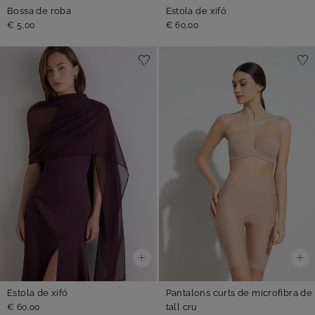
Bossa de roba
Estola de xifó
€ 5,00
€ 60,00
Estola de xifó
Pantalons curts de microfibra de
tall cru
€ 60,00