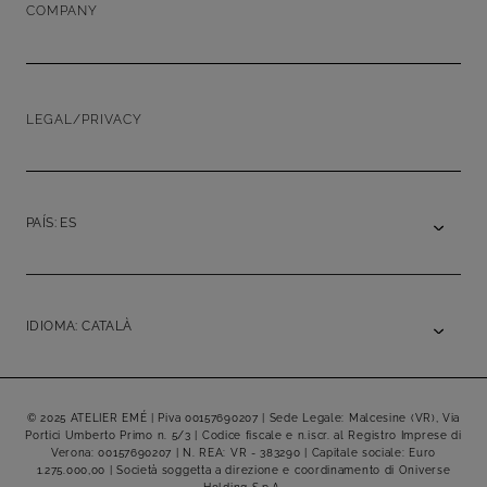
COMPANY
LEGAL/PRIVACY
PAÍS: ES
IDIOMA: CATALÀ
© 2025 ATELIER EMÉ | Piva 00157690207 | Sede Legale: Malcesine (VR), Via
Portici Umberto Primo n. 5/3 | Codice fiscale e n.iscr. al Registro Imprese di
Verona: 00157690207 | N. REA: VR - 383290 | Capitale sociale: Euro
1.275.000,00 | Società soggetta a direzione e coordinamento di Oniverse