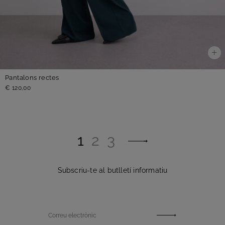
Pantalons rectes
€ 120,00
1
2
3
Subscriu-te al butlletí informatiu
Correu electrònic