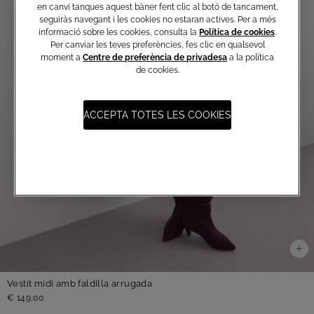
en canvi tanques aquest bàner fent clic al botó de tancament,
seguiràs navegant i les cookies no estaran actives. Per a més
informació sobre les cookies, consulta la
Política de cookies
.
Per canviar les teves preferències, fes clic en qualsevol
moment a
Centre de preferència de privadesa
a la política
de cookies.
ACCEPTA TOTES LES COOKIES
Vestit midi amb faldilla arrugada
€ 149,00