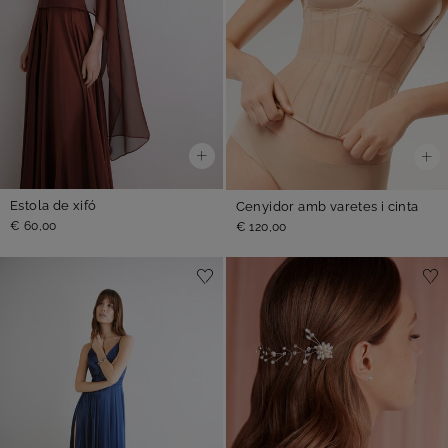
Estola de xifó
Cenyidor amb varetes i cinta
€ 60,00
€ 120,00