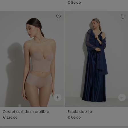
€ 80,00
Cosset curt de microfibra
Estola de xifó
€ 120,00
€ 60,00