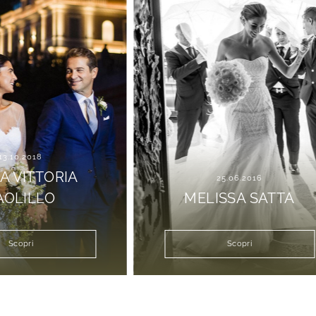
2018
ITTORIA
25.06.2016
ILLO
MELISSA SATTA
ri
Scopri