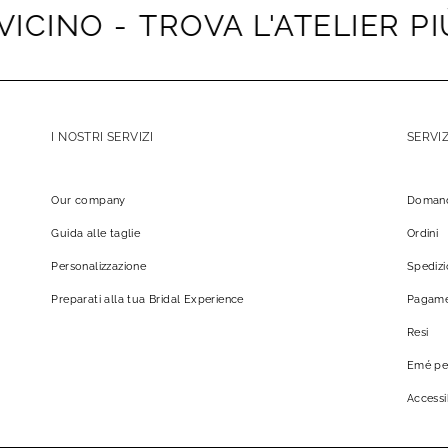
CINO -
TROVA L'ATELIER PIÙ V
I NOSTRI SERVIZI
SERVIZ
Our company
Domand
Guida alle taglie
Ordini
Personalizzazione
Spedizi
Preparati alla tua Bridal Experience
Pagame
Resi
Emé pe
Accessib