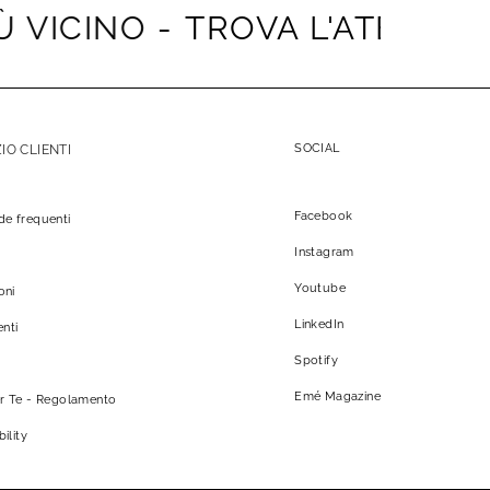
ICINO -
TROVA L'ATELIER PIÙ
SOCIAL
IO CLIENTI
Facebook
e frequenti
Instagram
Youtube
oni
LinkedIn
nti
Spotify
Emé Magazine
r Te - Regolamento
ility