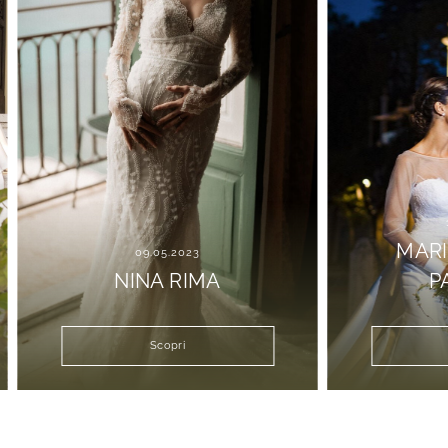
13.10.
MARIA V
09.05.2023
NINA RIMA
PAOL
Scopri
Scop