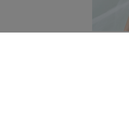
Individuelle Anpassun
Zusammensetzung und
ösem besticktem Tüll
chen und Kristallen.
rne. Bestickte Träger
za-Flügeln, wie eine
kerei zum Saum hin,
nd trägt Größe 38.