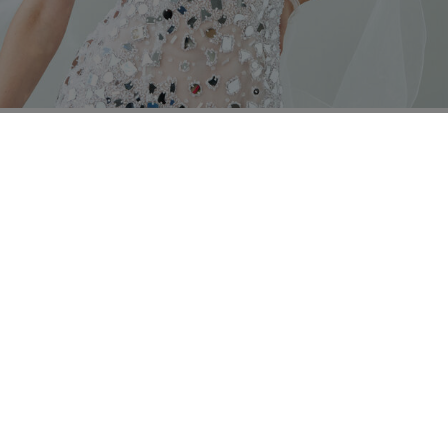
g
 Pflegehinweise