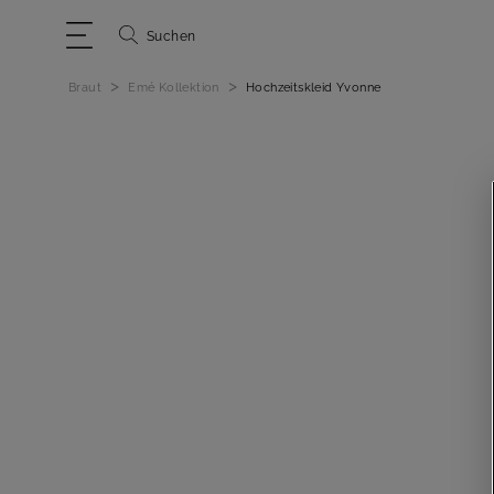
Suchen
>
>
Braut
Emé Kollektion
Hochzeitskleid Yvonne