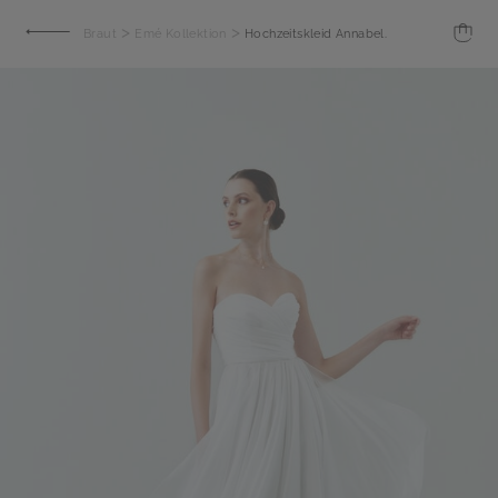
>
>
Braut
Emé Kollektion
Hochzeitskleid Annabel.