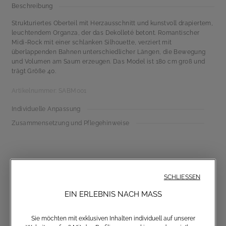
Beschreibung
Strukturiertes Oberteil mit Herzausschnitt und kunstvoll drapiertem,
leuchtendem Organza, der das Dekolleté betont. Romantischer
Midi-Rock mit einer schlanken Silhouette, verziert mit
überlappenden Bahnen unterschiedlicher Längen, die Bewegung
und Volumen am Saum erzeugen. Das Model ist 180 cm groß und
trägt Größe 40.
Artikelnummer: SABM001
Individuelle Anpassung
Zusammensetzung und Pflegehinweise
SCHLIESSEN
EIN ERLEBNIS NACH MASS
Sie möchten mit exklusiven Inhalten individuell auf unserer
Anmeldung zum Newsletter