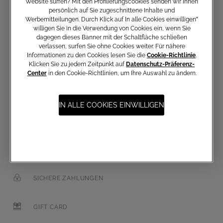
Website surfen? Mit den Profilierungscookies senden wir Ihnen
persönlich auf Sie zugeschnittene Inhalte und
Werbemitteilungen. Durch Klick auf In alle Cookies einwilligen‟
willigen Sie in die Verwendung von Cookies ein, wenn Sie
dagegen dieses Banner mit der Schaltfläche schließen
E-Mail-Adresse
verlassen, surfen Sie ohne Cookies weiter. Für nähere
Informationen zu den Cookies lesen Sie die
Cookie-Richtlinie
.
Klicken Sie zu jedem Zeitpunkt auf
Datenschutz-Präferenz-
Center
in den Cookie-Richtlinien, um Ihre Auswahl zu ändern.
IN ALLE COOKIES EINWILLIGEN
KOSTENLOSER VERSAND AB 250 €
KOSTENLOSE RÜCKSENDUNGEN
SICHERE ZAHLUNGEN
GIFT CARD