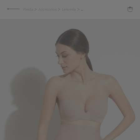
>
>
>
Fiesta
Accesorios
Lencería
Shorts de microfibra de corte alto