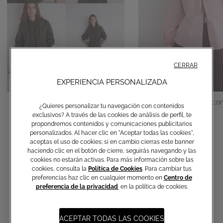
CERRAR
EXPERIENCIA PERSONALIZADA
Camisa de algodón con lazo
Camisa de algodón con
¿Quieres personalizar tu navegación con contenidos
exclusivos? A través de las cookies de análisis de perfil, te
€ 150,00
€ 150,00
propondremos contenidos y comunicaciones publicitarios
personalizados. Al hacer clic en "Aceptar todas las cookies",
aceptas el uso de cookies; si en cambio cierras este banner
haciendo clic en el botón de cierre, seguirás navegando y las
cookies no estarán activas. Para más información sobre las
cookies, consulta la
Política de Cookies
. Para cambiar tus
preferencias haz clic en cualquier momento en
Centro de
preferencia de la privacidad
en la política de cookies.
ACEPTAR TODAS LAS COOKIES
Suscripción a las comunicaciones