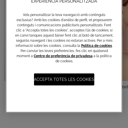
EXPERIÈNCIA PERSONALITZADA
Vols personalitzar la teva navegació amb continguts
exclusius? Amb les cookies d'anàlisi de perfil, et proposarem
continguts i comunicacions publicitaris personalitzats. Fent
clic a "Accepta totes les cookies", acceptes l'ús de cookies; si
en canvi tanques aquest bàner fent clic al botó de tancament,
seguiràs navegant i les cookies no estaran actives. Per a més
informació sobre les cookies, consulta la
Política de cookies
.
Per canviar les teves preferències, fes clic en qualsevol
moment a
Centre de preferència de privadesa
a la política
de cookies.
ACCEPTA TOTES LES COOKIES
Pinta amb fil d'estràs
Pentinatge per al cabel
€ 35,00
€ 20,00