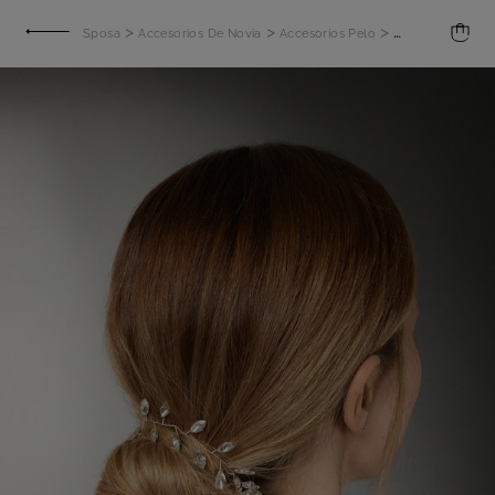
>
>
>
Sposa
Accesorios De Novia
Accesorios Pelo
Pinta amb efect