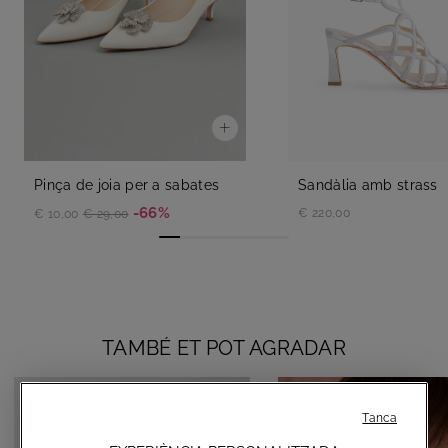
Pinça de joia per a sabates
Sandàlia amb strass
-66%
€ 220,00
€ 10,00
€ 29,00
TAMBÉ ET POT AGRADAR
Tanca