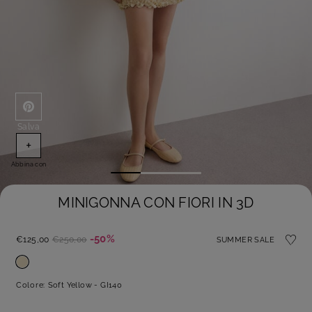
Salva
+
Abbina con
MINIGONNA CON FIORI IN 3D
-50%
€125,00
€250,00
SUMMER SALE
Colore:
Soft Yellow - GI140