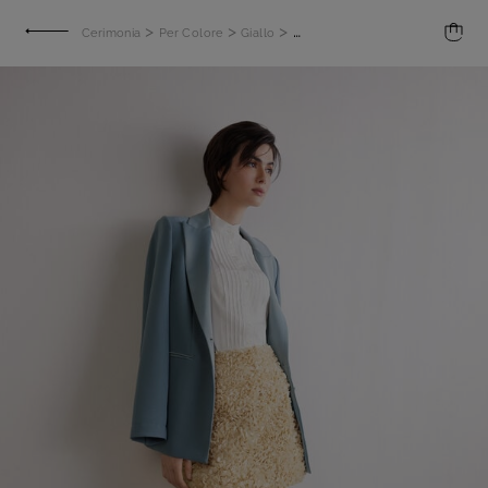
>
>
>
Cerimonia
Per Colore
Giallo
Minigonna con fiori in 3D