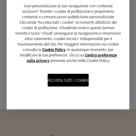
Vuoi personalizzare la tua navigazione con contenuti
esclusivi? Tramite i cookie di profilazione ti proporremo
contenuti e comunicazioni pubblicitarie personalizzate.
Cliccando “Accetta tutti i cookie” acconsenti all’utilizzo dei
cookie di profilazione, chiudendo invece questo banner
tramite il tasto “chiudi” proseguirai la navigazione e rimarranno
Iscriviti e non perderti le nostre
attivi solamente i cookie tecnici, indispensabili per il
ultime collezioni, i capi esclusivi e
funzionamento del sito. Per maggiori informazioni sui cookie
le novità del mondo Atelier Emé
consulta la
Cookie Policy
. In qualunque momento, per
modificare le tue preferenze, clicca su
Centro preferenze
sulla privacy
presente anche nella Cookie Policy.
Inserisci email
Accetta tutti i cookie