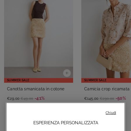
SUMMER SALE
SUMMER SALE
Canotta smanicata in cotone
Camicia crop ricamata
-41%
-50%
€29,00
€49,00
€145,00
€290,00
Chiudi
ESPERIENZA PERSONALIZZATA