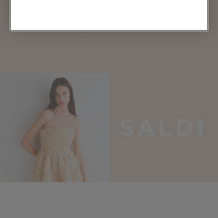
in anteprima alle promozioni e
scopri i vantaggi esclusivi!
Iscriviti ora