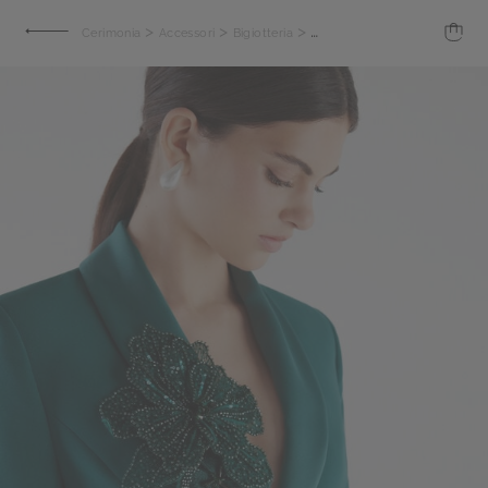
>
>
>
Cerimonia
Accessori
Bigiotteria
Clip fiore con magnete