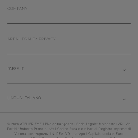
COMPANY
AREA LEGALE/ PRIVACY
PAESE: IT
LINGUA: ITALIANO
© 2026 ATELIER EMÉ | Piva 00157690207 | Sede Legale: Malcesine (VR), Via
Portici Umberto Primo n. 5/3 | Codice fiscale e n.iscr. al Registro Imprese di
Verona: 00157690207 | N. REA: VR - 383290 | Capitale sociale: Euro