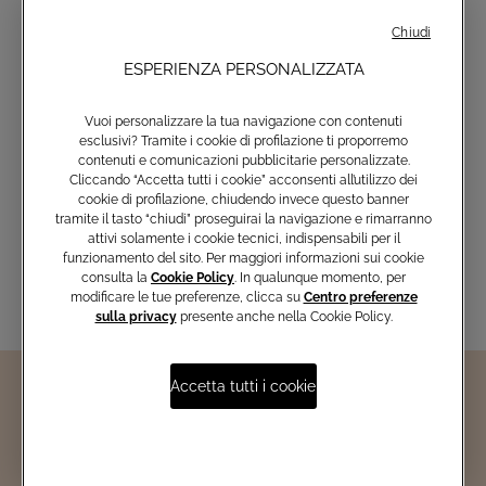
Chiuso adesso
riapre alle
10:00
Chiudi
Vedi info negozio
ESPERIENZA PERSONALIZZATA
Iscriviti e non perderti le nostre
ultime collezioni, i capi esclusivi e
Vuoi personalizzare la tua navigazione con contenuti
le novità del mondo Atelier Emé
esclusivi? Tramite i cookie di profilazione ti proporremo
contenuti e comunicazioni pubblicitarie personalizzate.
Cliccando “Accetta tutti i cookie” acconsenti all’utilizzo dei
cookie di profilazione, chiudendo invece questo banner
tramite il tasto “chiudi” proseguirai la navigazione e rimarranno
Inserisci email
attivi solamente i cookie tecnici, indispensabili per il
funzionamento del sito. Per maggiori informazioni sui cookie
consulta la
Cookie Policy
. In qualunque momento, per
modificare le tue preferenze, clicca su
Centro preferenze
sulla privacy
presente anche nella Cookie Policy.
Accetta tutti i cookie