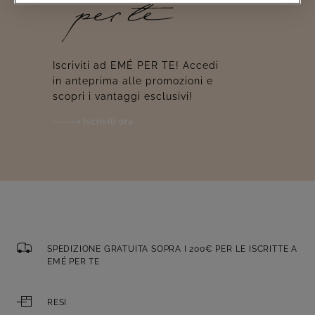
Iscriviti ad EMÉ PER TE! Accedi
in anteprima alle promozioni e
scopri i vantaggi esclusivi!
Iscriviti ora
SPEDIZIONE GRATUITA SOPRA I 200€ PER LE ISCRITTE A
EMÉ PER TE
RESI