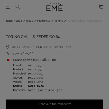
>
>
>
>
Tutti i negozi
Italia
Piemonte
Torino
Torino Gall. S. Federico 60
TORINO GALL. S. FEDERICO 60
GALLERIA SAN FEDERICO 60
TORINO,
10121
+390115620966
riapre alle
10:00
Chiuso adesso
Lunedì
10:00-19:30
Martedì
10:00-19:30
Mercoledì
10:00-19:30
Giovedì
10:00-19:30
Venerdì
10:00-19:30
Sabato
10:00-19:30
Domenica
10:00-13:00 / 14:00-19:00
Prenota la tua esperienza