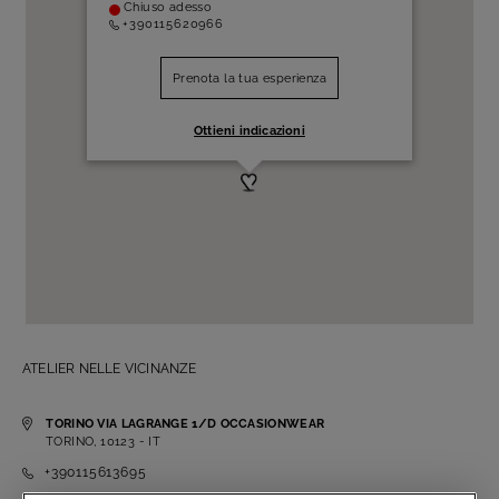
Chiuso adesso
+390115620966
Prenota la tua esperienza
Ottieni indicazioni
ATELIER NELLE VICINANZE
TORINO VIA LAGRANGE 1/D OCCASIONWEAR
TORINO, 10123 - IT
+390115613695