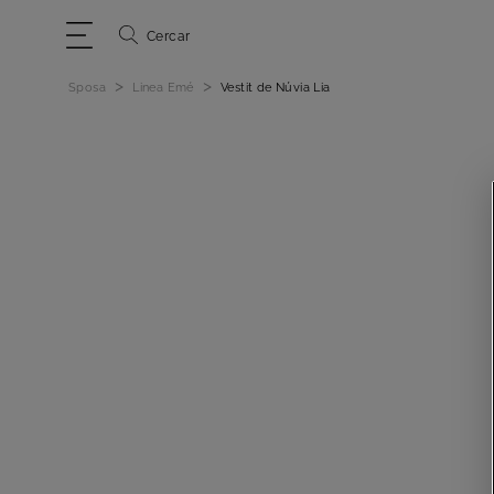
Cercar
>
>
Sposa
Linea Emé
Vestit de Núvia Lia