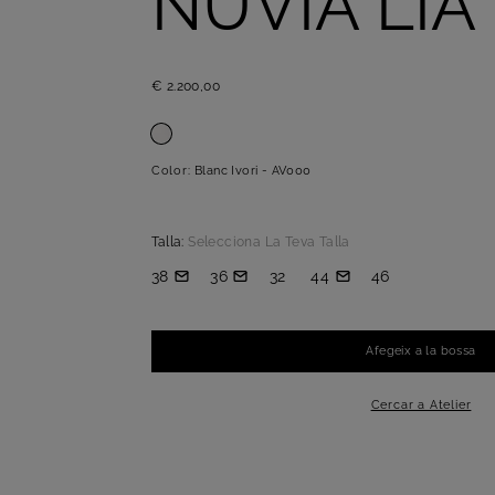
NÚVIA LIA
€ 2.200,00
Color:
Blanc Ivori - AV000
Talla:
Selecciona La Teva Talla
38
36
32
44
46
Afegeix a la bossa
-
+
1
Cercar a Atelier