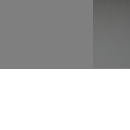
Personalització
Composició i cures
 delicades tirants fines
amats. Talls a mida en
 màxim l'escot. Femení
La cua mesura 150 cm