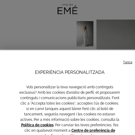
Tanca
EXPERIÈNCIA PERSONALITZADA
Vols personalitzar la teva navegació amb continguts
exclusius? Amb les cookies d'anàlisi de perfil, et proposarem
continguts i comunicacions publicitaris personalitzats. Fent
clic a "Accepta totes les cookies", acceptes l'ús de cookies;
si en canvi tanques aquest bàner fent clic al botó de
tancament, seguiràs navegant i les cookies no estaran
actives. Per a més informació sobre les cookies, consulta la
Política de cookies
. Per canviar les teves preferències, fes
clic en qualsevol moment a
Centre de preferència de